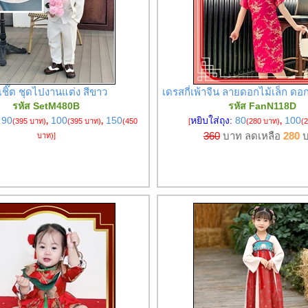
เชิ๊ต ชุดไปงานแต่ง สีขาว
เดรสกี่เพ้าจีน ลายดอกไม้เล็ก ดอ
รหัส SetM480B
รหัส FanN118D
:
90
100
150
หยิบใส่ถุง:
80
100
(395 บาท)
,
(395 บาท)
,
(450
[
(280 บาท)
,
(
360
บาท ลดเหลือ
280
บ
บาท)
]