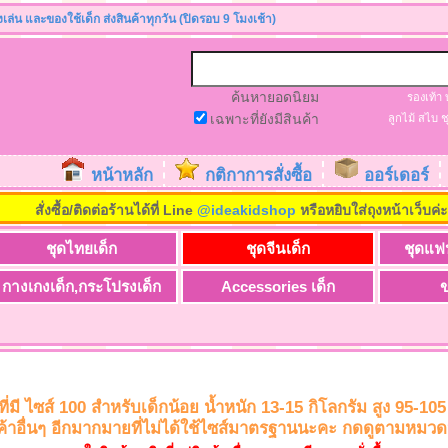
องเล่น และของใช้เด็ก ส่งสินค้าทุกวัน (ปิดรอบ 9 โมงเช้า)
ค้นหายอดนิยม
รองเท้า
เฉพาะที่ยังมีสินค้า
ลูกไม้
สไบ
ช
หน้าหลัก
กติกาการสั่งซื้อ
ออร์เดอร์
สั่งซื้อ/ติดต่อร้านได้ที่ Line
@ideakidshop
หรือหยิบใส่ถุงหน้าเว็บค่
ชุดไทยเด็ก
ชุดจีนเด็ก
ชุดแฟ
กางเกงเด็ก,กระโปรงเด็ก
Accessories เด็ก
ข
็กที่มี ไซส์ 100 สำหรับเด็กน้อย น้ำหนัก 13-15 กิโลกรัม สูง 95-1
นค้าอื่นๆ อีกมากมายที่ไม่ได้ใช้ไซส์มาตรฐานนะคะ กดดูตามหมวดหม