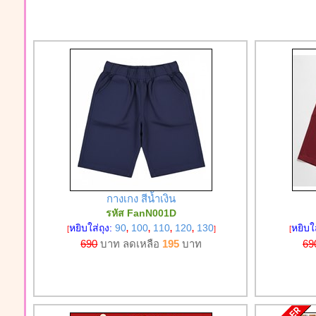
กางเกง สีน้ำเงิน
รหัส FanN001D
หยิบใส่ถุง:
90
100
110
120
130
หยิบใ
[
,
,
,
,
]
[
690
บาท ลดเหลือ
195
บาท
69