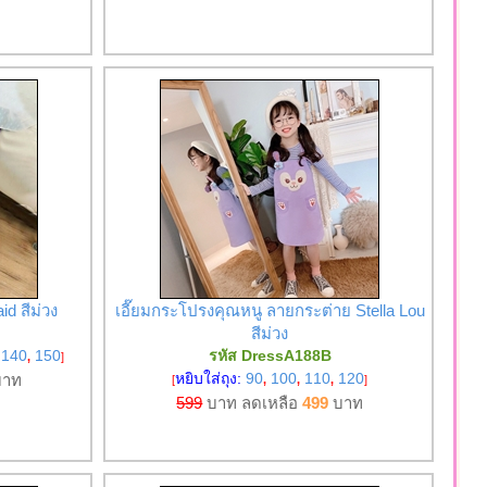
id สีม่วง
เอี๊ยมกระโปรงคุณหนู ลายกระต่าย Stella Lou
สีม่วง
140
150
รหัส DressA188B
,
]
หยิบใส่ถุง:
90
100
110
120
าท
[
,
,
,
]
599
บาท ลดเหลือ
499
บาท