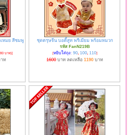
กเหมย สีชมพู
ชุดตรุษจีน บอดี้สูท พรีเมียม พร้อมหมวก
รหัส FanN219B
หยิบใส่ถุง:
90
100
110
280 บาท)
]
[
,
,
]
าท
1600
บาท ลดเหลือ
1190
บาท