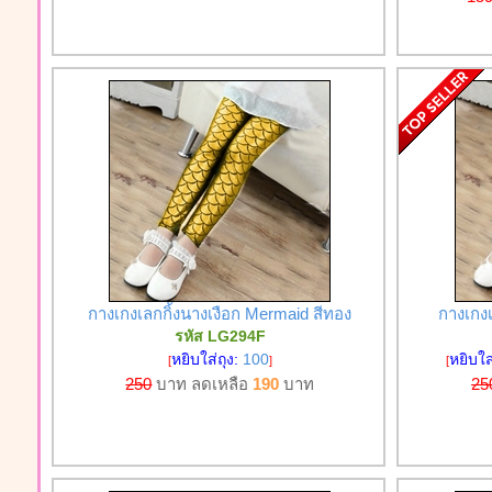
กางเกงเลกกิ้งนางเงือก Mermaid สีทอง
กางเกงเ
รหัส LG294F
หยิบใส่ถุง:
100
หยิบใส
[
]
[
250
บาท ลดเหลือ
190
บาท
25