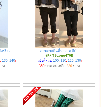
ีเหลือง
กางเกงสกินนี่ขาบาน สีดำ
รหัส TSLong470B
0
130
140
หยิบใส่ถุง:
100
110
120
130
,
,
]
[
,
,
,
]
าท
350
บาท ลดเหลือ
220
บาท