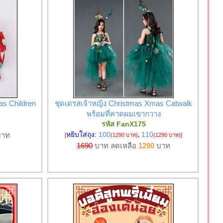
as Children
ชุดเดรสเจ้าหญิง Christmas Xmas Catwalk
พร้อมที่คาดผมเขากวาง
รหัส FanX175
หยิบใส่ถุง:
100
110
าท
[
(1290 บาท)
,
(1290 บาท)
]
1690
บาท ลดเหลือ
1290
บาท