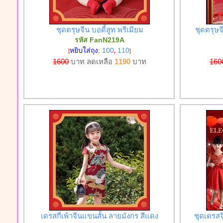
ชุดตรุษจีน บอดี้สูท พรีเมียม
ชุดตรุษจ
รหัส FanN219A
หยิบใส่ถุง:
100
110
[
,
]
1600
บาท ลดเหลือ
1190
บาท
160
เดรสกี่เพ้าจีนแขนสั้น ลายมังกร สีแดง
ชุดเดรสจ