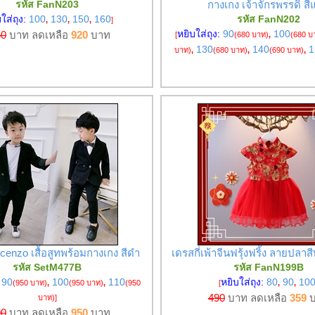
รหัส FanN203
กางเกง เจ้าจักรพรรดิ ส
ใส่ถุง:
100
130
150
160
รหัส FanN202
,
,
,
]
หยิบใส่ถุง:
90
100
50
บาท ลดเหลือ
920
บาท
[
(680 บาท)
,
(680 บ
130
140
1
บาท)
,
(680 บาท)
,
(690 บาท)
,
ncenzo เสื้อสูทพร้อมกางเกง สีดำ
เดรสกี่เพ้าจีนฟรุ้งฟริ้ง ลายปลา
รหัส SetM477B
รหัส FanN199B
:
90
100
110
หยิบใส่ถุง:
80
90
10
(950 บาท)
,
(950 บาท)
,
(950
[
,
,
490
บาท ลดเหลือ
359
บ
บาท)
]
90
บาท ลดเหลือ
950
บาท