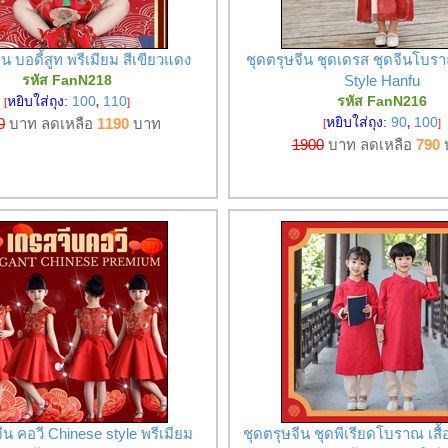
ีน บอดี้สูท พรีเมียม สีเขียวแดง
ชุดตรุษจีน ชุดเดรส ชุดจีนโบ
รหัส FanN218
Style Hanfu
หยิบใส่ถุง:
100
110
รหัส FanN216
[
,
]
หยิบใส่ถุง:
90
100
0
บาท ลดเหลือ
1190
บาท
[
,
]
1900
บาท ลดเหลือ
790
ีน คอวี Chinese style พรีเมียม
ชุดตรุษจีน ชุดพีเรียดโบราณ เสื