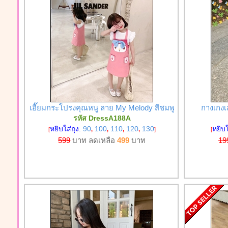
เอี๊ยมกระโปรงคุณหนู ลาย My Melody สีชมพู
กางเกงเล
รหัส DressA188A
หยิบใส่ถุง:
90
100
110
120
130
หยิบใ
[
,
,
,
,
]
[
599
บาท ลดเหลือ
499
บาท
19