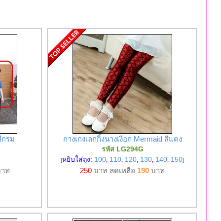
 สีกรม
กางเกงเลกกิ้งนางเงือก Mermaid สีแดง
รหัส LG294G
หยิบใส่ถุง:
100
110
120
130
140
150
[
,
,
,
,
,
]
าท
250
บาท ลดเหลือ
190
บาท