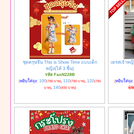
ชุดตรุษจีน This is Show Time แบบเด็ก
เดรสเจ้าหญิง
หญิง(ได้ 3 ชิ้น)
รหัส FanN228B
หยิบใส่ถุง:
100
110
120
หยิบใส่ถุง
[
(790 บาท)
,
(790 บาท)
,
(790
[
140
69
บาท)
,
(830 บาท)
]