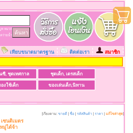
บูท
หมวก
ุดว่ายน้ำ
เทียบขนาดมาตรฐาน
ติดต่อเรา
สมาชิก
ะ
นซี, ชุดเทศกาล
ชุดเด็ก, เดรสเด็ก
องใช้เด็ก
ของเล่นเด็ก,นิทาน
[เรียงตาม:
ขายดี
|
ชื่อ
|
รหัสสินค้า
|
ราคา
|
แก้ไขล่าสุด
]
05 เซนติเมตร
ู่ได้จ้า