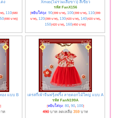
ีแดง
Xmas(ไม่รวมเสื้อขาว) สีเขียว
รหัส FanX156
110
หยิบใส่ถุง:
90
100
110
าท)
,
(680
[
(399 บาท)
,
(399 บาท)
,
(399
50
120
130
140
(690 บาท)
]
บาท)
,
(399 บาท)
,
(420 บาท)
,
(420 บาท)
,
150
160
(420 บาท)
,
(450 บาท)
]
สีทอง แบบ B
เดรสกี่เพ้าจีนฟรุ้งฟริ้ง ลายดอกไม้ใหญ่ แบบ A
รหัส FanN199A
0
หยิบใส่ถุง:
80
90
100
]
[
,
,
]
าท
490
บาท ลดเหลือ
359
บาท