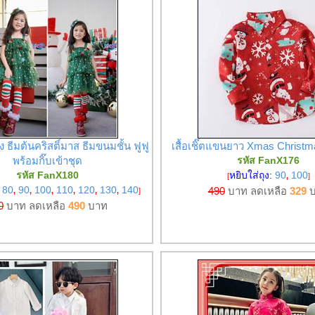
 ธีมต้นคริสติ์มาส ธีมขนมชั้น ฟูฟู
เสื้อเชิ๊ตแขนยาว Xmas Christm
พร้อมกิ๊บเข้าชุด
รหัส FanX176
รหัส FanX180
หยิบใส่ถุง:
90
100
[
,
]
:
80
90
100
110
120
130
140
490
บาท ลดเหลือ
329
บ
,
,
,
,
,
,
]
0
บาท ลดเหลือ
490
บาท