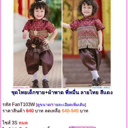
ชุดไทยเด็กชาย+ผ้าพาด พี่หมื่น ลายไทย สีแดง
รหัส FanT103W
[ดูขนาด/รายละเอียดเพิ่มเติม]
ราคาสินค้า
640
บาท ลดเหลือ
640-940
บาท
ไซส์ 3S
หมด