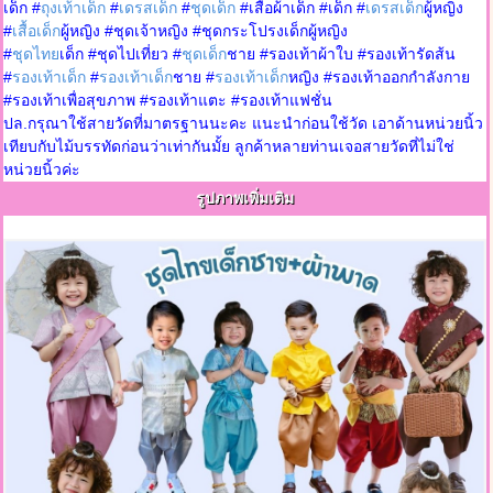
เด็ก #
ถุงเท้าเด็ก
#
เดรสเด็ก
#
ชุดเด็ก
#เสื้อผ้าเด็ก #เด็ก #
เดรสเด็ก
ผู้หญิง
#
เสื้อเด็ก
ผู้หญิง #ชุดเจ้าหญิง #ชุดกระโปรงเด็กผู้หญิง
#
ชุดไทย
เด็ก #ชุดไปเที่ยว #
ชุดเด็ก
ชาย #รองเท้าผ้าใบ #รองเท้ารัดส้น
#
รองเท้าเด็ก
#
รองเท้าเด็ก
ชาย #
รองเท้าเด็ก
หญิง #รองเท้าออกกำลังกาย
#รองเท้าเพื่อสุขภาพ #รองเท้าแตะ #รองเท้าแฟชั่น
ปล.กรุณาใช้สายวัดที่มาตรฐานนะคะ แนะนำก่อนใช้วัด เอาด้านหน่วยนิ้ว
เทียบกับไม้บรรทัดก่อนว่าเท่ากันมั้ย ลูกค้าหลายท่านเจอสายวัดที่ไม่ใช่
หน่วยนิ้วค่ะ
รูปภาพเพิ่มเติม