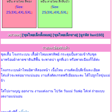
หมื่น ลายไทย สีทอง
หมื่น ลายไทย สีกลีบบัว
Size:
Size:
[
[
2S
3XL
4XL
5XL
2S
3XL
4XL
5XL
|
|
|
]
|
|
|
]
หมวดหมู่
[ชุดไทยเด็กทั้งหมด]
[ชุดไทยเด็กชาย]
[ดูรหัส fant103]
รายละเอียดสินค้า
ชุดเสื้อ โจงกระเบน เสื้อผ้าไหมแพรทิพย์ กระดุมปั้มสวยเข้ากับชุด
มาพร้อมผ้าคาดซาตินสีพื้น จะพาดบ่า ผูกที่เอว หรือพาดเฉียงก็ได้ค่ะ
.
โจงกระเบนผ้าไหมอิตาลีสองหน้า เนื้อไหม งานตัดเย็บฝีเข็มละเอียด
ใส่แล้วจะหล่อมากแน่นอน งานสั่งตัดเกรดพรีเมียมนะคะ ได้ไปถูกใจขุ่นแม่
จ้า
ใส่ไปงานบุญ ออกงาน งานแต่งงาน ไปวัด วันแม่ วันพ่อ ใส่เท่ ถ่ายแบบ
งดงามแน่นอน