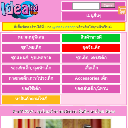
เมนูอื่นๆ
สั่งซื้อ/ติดต่อร้านได้ที่ Line
@ideakidshop
หรือหยิบใส่ถุงหน้าเว็บค่ะ
หมวดหมู่พิเศษ
สินค้าขายดี
ชุดไทยเด็ก
ชุดจีนเด็ก
ชุดแฟนซี, ชุดเทศกาล
ชุดเด็ก, เดรสเด็ก
รองเท้าเด็ก, ถุงเท้าเด็ก
เสื้อเด็ก
กางเกงเด็ก,กระโปรงเด็ก
Accessories เด็ก
ของใช้เด็ก
ของเล่นเด็ก,นิทาน
หาสินค้าตามไซส์
FanT103W
-
ชุดไทยเด็กชาย+ผ้าพาด พี่หมื่น ลายไทย สีแดง