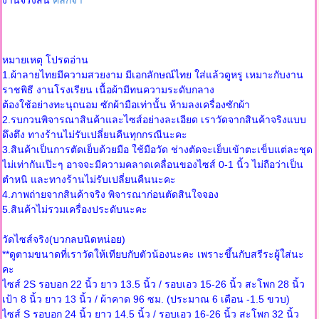
งานจริงสีนี้
คลิ๊กจ้า
หมายเหตุ โปรดอ่าน
1.ผ้าลายไทยมีความสวยงาม มีเอกลักษณ์ไทย ใส่แล้วดูหรู เหมาะกับงาน
ราชพิธี งานโรงเรียน เนื้อผ้ามีทนความระดับกลาง
ต้องใช้อย่างทะนุถนอม ซักผ้ามือเท่านั้น ห้ามลงเครื่องซักผ้า
2.รบกวนพิจารณาสินค้าและไซส์อย่างละเอียด เราวัดจากสินค้าจริงแบบ
ดึงตึง ทางร้านไม่รับเปลี่ยนคืนทุกกรณีนะคะ
3.สินค้าเป็นการตัดเย็บด้วยมือ ใช้มือวัด ช่างตัดจะเย็บเข้าตะเข็บแต่ละชุด
ไม่เท่ากันเป๊ะๆ อาจจะมีความคลาดเคลื่อนของไซส์ 0-1 นิ้ว ไม่ถือว่าเป็น
ตำหนิ และทางร้านไม่รับเปลี่ยนคืนนะคะ
4.ภาพถ่ายจากสินค้าจริง พิจารณาก่อนตัดสินใจจอง
5.สินค้าไม่รวมเครื่องประดับนะคะ
วัดไซส์จริง(บวกลบนิดหน่อย)
**ดูตามขนาดที่เราวัดให้เทียบกับตัวน้องนะคะ เพราะขึ้นกับสรีระผู้ใส่นะ
คะ
ไซส์ 2S รอบอก 22 นิ้ว ยาว 13.5 นิ้ว / รอบเอว 15-26 นิ้ว สะโพก 28 นิ้ว
เป้า 8 นิ้ว ยาว 13 นิ้ว / ผ้าคาด 96 ซม. (ประมาณ 6 เดือน -1.5 ขวบ)
ไซส์ S รอบอก 24 นิ้ว ยาว 14.5 นิ้ว / รอบเอว 16-26 นิ้ว สะโพก 32 นิ้ว