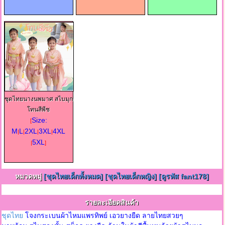
ชุดไทยนางนพมาศ สไบมุก
โทนสีพีช
Size:
[
M
L
2XL
3XL
4XL
|
|
|
|
5XL
|
]
หมวดหมู่
[ชุดไทยเด็กทั้งหมด]
[ชุดไทยเด็กหญิง]
[ดูรหัส fant178]
รายละเอียดสินค้า
ชุดไทย
โจงกระเบนผ้าไหมแพรทิพย์ เอวยางยืด ลายไทยสวยๆ