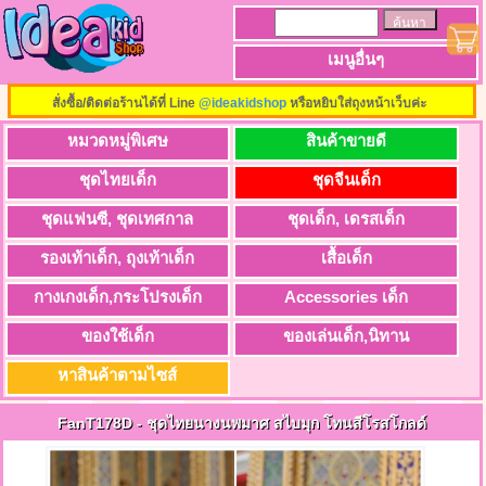
เมนูอื่นๆ
สั่งซื้อ/ติดต่อร้านได้ที่ Line
@ideakidshop
หรือหยิบใส่ถุงหน้าเว็บค่ะ
หมวดหมู่พิเศษ
สินค้าขายดี
ชุดไทยเด็ก
ชุดจีนเด็ก
ชุดแฟนซี, ชุดเทศกาล
ชุดเด็ก, เดรสเด็ก
รองเท้าเด็ก, ถุงเท้าเด็ก
เสื้อเด็ก
กางเกงเด็ก,กระโปรงเด็ก
Accessories เด็ก
ของใช้เด็ก
ของเล่นเด็ก,นิทาน
หาสินค้าตามไซส์
FanT178D
-
ชุดไทยนางนพมาศ สไบมุก โทนสีโรสโกลด์