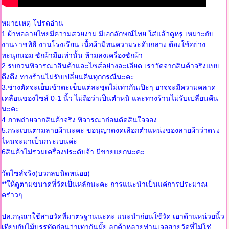
หมายเหตุ โปรดอ่าน
1.ผ้าทอลายไทยมีความสวยงาม มีเอกลักษณ์ไทย ใส่แล้วดูหรู เหมาะกับ
งานราชพิธี งานโรงเรียน เนื้อผ้ามีทนความระดับกลาง ต้องใช้อย่าง
ทะนุถนอม ซักผ้ามือเท่านั้น ห้ามลงเครื่องซักผ้า
2.รบกวนพิจารณาสินค้าและไซส์อย่างละเอียด เราวัดจากสินค้าจริงแบบ
ดึงตึง ทางร้านไม่รับเปลี่ยนคืนทุกกรณีนะคะ
3.ช่างตัดจะเย็บเข้าตะเข็บแต่ละชุดไม่เท่ากันเป๊ะๆ อาจจะมีความคลาด
เคลื่อนของไซส์ 0-1 นิ้ว ไม่ถือว่าเป็นตำหนิ และทางร้านไม่รับเปลี่ยนคืน
นะคะ
4.ภาพถ่ายจากสินค้าจริง พิจารณาก่อนตัดสินใจจอง
5.กระเบนตามลายผ้านะคะ ขอนุญาตงดเลือกตำแหน่งของลายผ้าว่าตรง
ไหนจะมาเป็นกระเบนค่ะ
6สินค้าไม่รวมเครื่องประดับจ้า มีขายแยกนะคะ
วัดไซส์จริง(บวกลบนิดหน่อย)
**ให้ดูตามขนาดที่วัดเป็นหลักนะคะ การแนะนำเป็นแค่การประมาณ
คร่าวๆ
ปล.กรุณาใช้สายวัดที่มาตรฐานนะคะ แนะนำก่อนใช้วัด เอาด้านหน่วยนิ้ว
เทียบกับไม้บรรทัดก่อนว่าเท่ากันมั้ย ลูกค้าหลายท่านเจอสายวัดที่ไม่ใช่