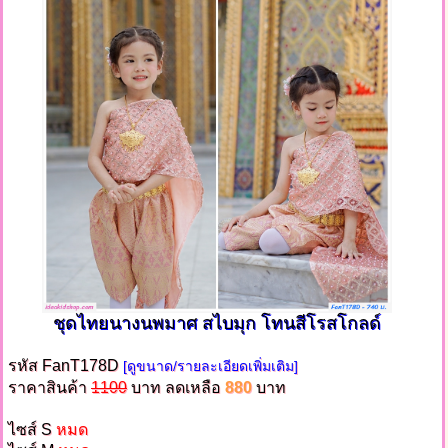
ชุดไทยนางนพมาศ สไบมุก โทนสีโรสโกลด์
รหัส FanT178D
[ดูขนาด/รายละเอียดเพิ่มเติม]
ราคาสินค้า
1100
บาท ลดเหลือ
880
บาท
ไซส์ S
หมด