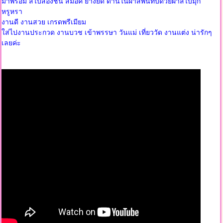
มาพร้อม สไบสองชั้น สม็อค ยางยืด ด้านในผ้าสีพื้นทบด้วยผ้าสไบมุก
หรูหรา
งานดี งานสวย เกรดพรีเมียม
ใส่ไปงานประกวด งานบวช เข้าพรรษา วันแม่ เที่ยววัด งานแต่ง น่ารักๆ
เลยค่ะ