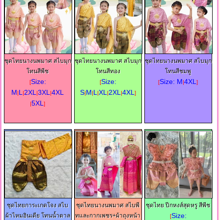
ชุดไทยนางนพมาศ สไบมุก
ชุดไทยนางนพมาศ สไบมุก
ชุดไทยนางนพมาศ สไบมุก
โทนสีพีช
โทนสีทอง
โทนสีชมพู
Size:
Size:
Size: M
4XL
[
[
[
|
]
M
L
2XL
3XL
4XL
S
M
L
XL
2XL
4XL
|
|
|
|
|
|
|
|
|
]
5XL
|
]
ชุดไทยการะเกดโจง สไบ
ชุดไทยนางนพมาศ สไบพี
ชุดไทย ปีกหงส์สุดหรู สีพีช
Size:
ผ้าไหมอินเดีย โทนน้ำตาล
ทและกากเพชร+ผ้าถุงหน้า
[