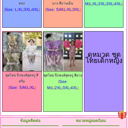
ทอง
นาง สีบานเย็น
M
L
XL
2XL
3XL
4XL
|
|
|
|
|
]
Size: L
XL
3XL
4XL
Size: S
M
L
XL
3XL
[
|
|
|
]
[
|
|
|
|
]
ดูหมวด ชุด
ไทยเด็กหญิง
ชุดไทย ปีกหงส์สุดหรู สี
ชุดไทย ปีกหงส์สุดหรู สีม่วง
Size:
ครีม
[
Size: S
M
L
XL
M
L
2XL
3XL
4XL
[
|
|
|
]
|
|
|
|
]
ข้อมูลติดต่อ
หมวดหมู่ยอดนิยม