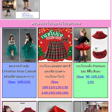
หมวด กระโปรง,กระโปรงกางเกง
ชุดเดรสเจ้าหญิง
กระโปรง pleated skirt สี
กระโปรงเด็ก Premium
Christmas Xmas Catwalk
แดงเขียว(เฉพาะ
tutu สีพื้น สีแดง
Size: 95-105
105-
พร้อมที่คาดผมเขากวาง
กระโปรง+โบว์)
[
|
Size: 100
110
Size:
120
[
|
]
[
]
100
110
120
130
|
|
|
140
150
160
165
|
|
|
|
]