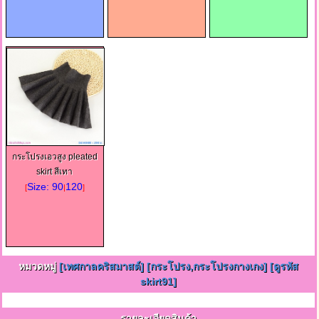
กระโปรงเอวสูง pleated
skirt สีเทา
Size: 90
120
[
|
]
หมวดหมู่
[เทศกาลคริสมาสต์]
[กระโปรง,กระโปรงกางเกง]
[ดูรหัส
skirt91]
รายละเอียดสินค้า