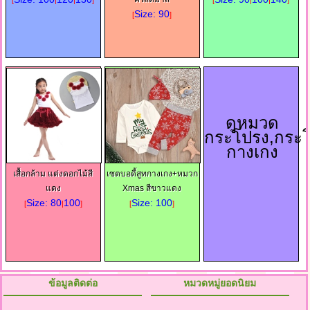
[
|
|
]
[
|
|
]
Size: 90
[
]
ดูหมวด
กระโปรง,กระ
กางเกง
เสื้อกล้าม แต่งดอกไม้สี
เซตบอดี้สูทกางเกง+หมวก
แดง
Xmas สีขาวแดง
Size: 80
100
Size: 100
[
|
]
[
]
ข้อมูลติดต่อ
หมวดหมู่ยอดนิยม