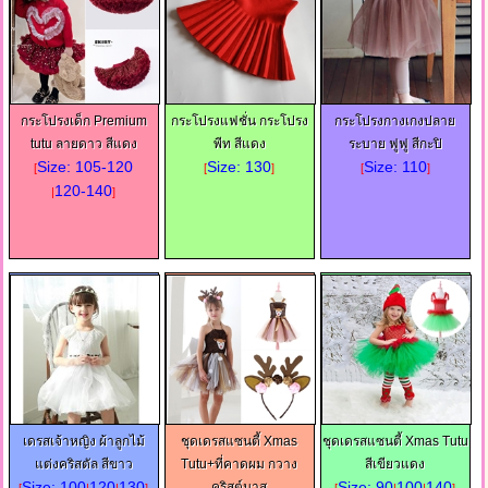
กระโปรงเด็ก Premium
กระโปรงแฟชั่น กระโปรง
กระโปรงกางเกงปลาย
tutu ลายดาว สีแดง
พีท สีแดง
ระบาย ฟูฟู สีกะปิ
Size: 105-120
Size: 130
Size: 110
[
[
]
[
]
120-140
|
]
เดรสเจ้าหญิง ผ้าลูกไม้
ชุดเดรสแซนตี้ Xmas
ชุดเดรสแซนตี้ Xmas Tutu
แต่งคริสตัล สีขาว
Tutu+ที่คาดผม กวาง
สีเขียวแดง
Size: 100
120
130
Size: 90
100
140
คริสต์มาส