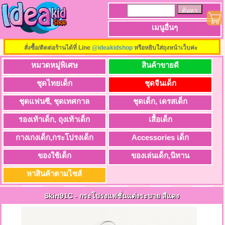
เมนูอื่นๆ
สั่งซื้อ/ติดต่อร้านได้ที่ Line
@ideakidshop
หรือหยิบใส่ถุงหน้าเว็บค่ะ
หมวดหมู่พิเศษ
สินค้าขายดี
ชุดไทยเด็ก
ชุดจีนเด็ก
ชุดแฟนซี, ชุดเทศกาล
ชุดเด็ก, เดรสเด็ก
รองเท้าเด็ก, ถุงเท้าเด็ก
เสื้อเด็ก
กางเกงเด็ก,กระโปรงเด็ก
Accessories เด็ก
ของใช้เด็ก
ของเล่นเด็ก,นิทาน
หาสินค้าตามไซส์
Skirt91C
-
กระโปรงแฟชั่นแต่งระบาย สีแดง