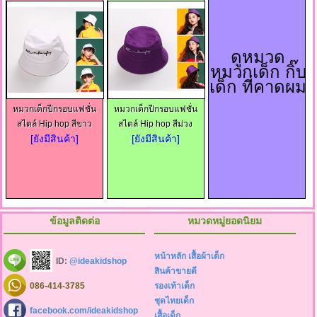
ดูหมวด
หมวกเด็ก กิ๊บ
เด็ก ที่คาดผม
หมวกเด็กปีกรอบแฟชั่น
หมวกเด็กปีกรอบแฟชั่น
สไตล์ Hip hop สีขาว
สไตล์ Hip hop สีม่วง
[ยังมีสินค้า]
[ยังมีสินค้า]
ข้อมูลติดต่อ
หมวดหมู่ยอดนิยม
หน้าหลัก
เสื้อผ้าเด็ก
ID:
@ideakidshop
สินค้าขายดี
086-414-3785
รองเท้าเด็ก
ชุดไทยเด็ก
facebook.com/ideakidshop
เสื้อเด็ก