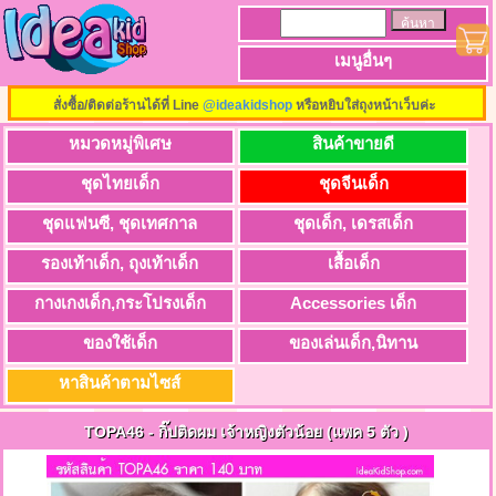
เมนูอื่นๆ
สั่งซื้อ/ติดต่อร้านได้ที่ Line
@ideakidshop
หรือหยิบใส่ถุงหน้าเว็บค่ะ
หมวดหมู่พิเศษ
สินค้าขายดี
ชุดไทยเด็ก
ชุดจีนเด็ก
ชุดแฟนซี, ชุดเทศกาล
ชุดเด็ก, เดรสเด็ก
รองเท้าเด็ก, ถุงเท้าเด็ก
เสื้อเด็ก
กางเกงเด็ก,กระโปรงเด็ก
Accessories เด็ก
ของใช้เด็ก
ของเล่นเด็ก,นิทาน
หาสินค้าตามไซส์
TOPA46
-
กิ๊ปติดผม เจ้าหญิงตัวน้อย (แพค 5 ตัว )