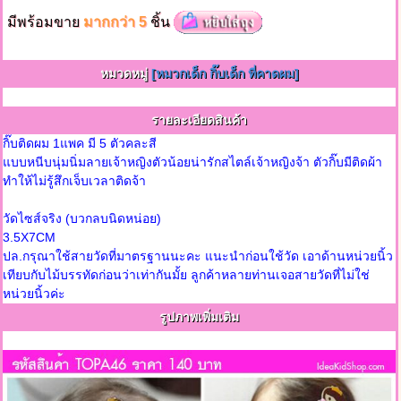
มีพร้อมขาย
มากกว่า 5
ชิ้น
หมวดหมู่
[หมวกเด็ก กิ๊บเด็ก ที่คาดผม]
รายละเอียดสินค้า
กิ๊บติดผม 1แพค มี 5 ตัวคละสี
แบบหนีบนุ่มนิ่มลายเจ้าหญิงตัวน้อยน่ารักสไตล์เจ้าหญิงจ้า ตัวกิ๊บมีติดผ้า
ทำให้ไม่รู้สึกเจ็บเวลาติดจ้า
วัดไซส์จริง (บวกลบนิดหน่อย)
3.5X7CM
ปล.กรุณาใช้สายวัดที่มาตรฐานนะคะ แนะนำก่อนใช้วัด เอาด้านหน่วยนิ้ว
เทียบกับไม้บรรทัดก่อนว่าเท่ากันมั้ย ลูกค้าหลายท่านเจอสายวัดที่ไม่ใช่
หน่วยนิ้วค่ะ
รูปภาพเพิ่มเติม