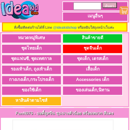
เมนูอื่นๆ
สั่งซื้อ/ติดต่อร้านได้ที่ Line
@ideakidshop
หรือหยิบใส่ถุงหน้าเว็บค่ะ
หมวดหมู่พิเศษ
สินค้าขายดี
ชุดไทยเด็ก
ชุดจีนเด็ก
ชุดแฟนซี, ชุดเทศกาล
ชุดเด็ก, เดรสเด็ก
รองเท้าเด็ก, ถุงเท้าเด็ก
เสื้อเด็ก
กางเกงเด็ก,กระโปรงเด็ก
Accessories เด็ก
ของใช้เด็ก
ของเล่นเด็ก,นิทาน
หาสินค้าตามไซส์
FanN076
-
บอดี้สูทจีน ขุนนางตัวน้อย พร้อมหมวก สีแดง