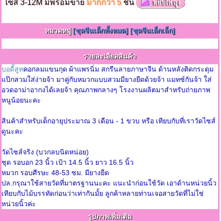
ไซส์ 3-12M มีพร้อมขาย
มากกว่า 5
ชิ้น
หมวดหมู่
[ชุดจีนเด็กทั้งหมด]
[ชุดจีนเด็กเล็ก]
รายละเอียดสินค้า
บอดี้สูท
คอกลมแขนกุด ผ้าแพรนิ่ม สกรีนลายภาษาจีน ด้านหลังติดกระดุม
แป๊กสวมใส่ง่ายจ้า มาคู่กับหมวกแบบสวมมียางยืดด้วยจ้า แมทซ์กันจ้า ใส่
อวดอาม่าอากงได้เลยจ้า คุณภาพกลางๆ โรงงานผลิตมาสำหรับถ่ายภาพ
หนูน้อยนะคะ
สินค้าสำหรับเด็กอายุประมาณ 3 เดือน - 1 ขวบ หรือ เทียบกับที่เราวัดไซส์
ดูนะคะ
วัดไซส์จริง (บวกลบนิดหน่อย)
ชุด รอบอก 23 นิ้ว เป้า 14.5 นิ้ว ยาว 16.5 นิ้ว
หมวก รอบศีรษะ 48-53 ซม. มียางยืด
ปล.กรุณาใช้สายวัดที่มาตรฐานนะคะ แนะนำก่อนใช้วัด เอาด้านหน่วยนิ้ว
เทียบกับไม้บรรทัดก่อนว่าเท่ากันมั้ย ลูกค้าหลายท่านเจอสายวัดที่ไม่ใช่
หน่วยนิ้วค่ะ
รูปภาพเพิ่มเติม