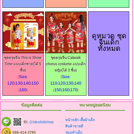
ดูหมวด ชุด
จีนเด็ก
ทั้งหมด
ชุดตรุษจีน This is Show
ชุดตรุษจีน Catwalk
Time แบบเด็กชาย(ได้ 5
chorus costume แบบเด็ก
ชิ้น)
หญิง(ได้ 3 ชิ้น)
Size:
Size:
[
[
120
130
140
150
110
120
130
140
|
|
|
|
|
|
160
150
160
170
|
]
|
|
|
]
ข้อมูลติดต่อ
หมวดหมู่ยอดนิยม
หน้าหลัก
เสื้อผ้าเด็ก
ID:
@ideakidshop
สินค้าขายดี
086-414-3785
รองเท้าเด็ก