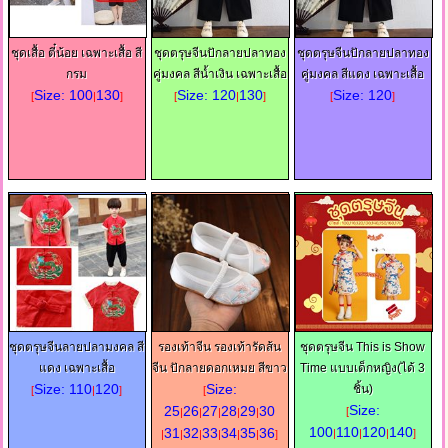
ชุดเสื้อ ตี๋น้อย เฉพาะเสื้อ สี
ชุดตรุษจีนปักลายปลาทอง
ชุดตรุษจีนปักลายปลาทอง
กรม
คู่มงคล สีน้ำเงิน เฉพาะเสื้อ
คู่มงคล สีแดง เฉพาะเสื้อ
Size: 100
130
Size: 120
130
Size: 120
[
|
]
[
|
]
[
]
ชุดตรุษจีนลายปลามงคล สี
รองเท้าจีน รองเท้ารัดส้น
ชุดตรุษจีน This is Show
แดง เฉพาะเสื้อ
จีน ปักลายดอกเหมย สีขาว
Time แบบเด็กหญิง(ได้ 3
Size: 110
120
Size:
ชิ้น)
[
|
]
[
Size:
25
26
27
28
29
30
[
|
|
|
|
|
100
110
120
140
31
32
33
34
35
36
|
|
|
]
|
|
|
|
|
|
]