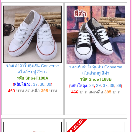
รองเท้าผ้าใบหุ้มส้น Converse
รองเท้าผ้าใบหุ้มส้น Converse
สไตล์ชมพู่ สีขาว
สไตล์ชมพู่ สีดำ
รหัส ShoeT188A
รหัส ShoeT188B
หยิบใส่ถุง:
37
38
39
[
,
,
]
หยิบใส่ถุง:
24
29
37
38
39
[
,
,
,
,
]
460
บาท ลดเหลือ
395
บาท
460
บาท ลดเหลือ
395
บาท