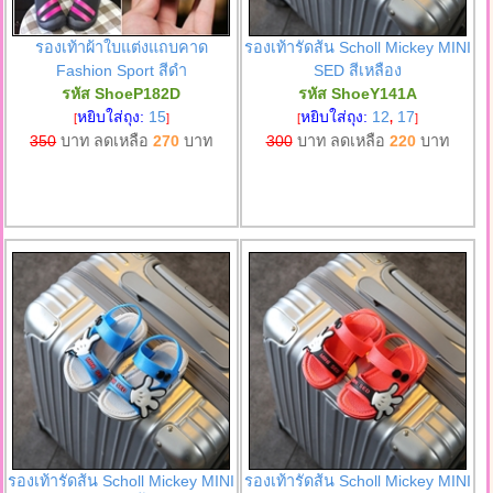
รองเท้าผ้าใบแต่งแถบคาด
รองเท้ารัดส้น Scholl Mickey MINI
Fashion Sport สีดำ
SED สีเหลือง
รหัส ShoeP182D
รหัส ShoeY141A
หยิบใส่ถุง:
15
หยิบใส่ถุง:
12
17
[
]
[
,
]
350
บาท ลดเหลือ
270
บาท
300
บาท ลดเหลือ
220
บาท
รองเท้ารัดส้น Scholl Mickey MINI
รองเท้ารัดส้น Scholl Mickey MINI