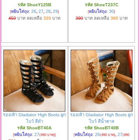
รหัส ShoeY125B
รหัส ShoeT237C
หยิบใส่ถุง:
26
27
28
29
หยิบใส่ถุง:
30
[
,
,
,
]
[
]
450
บาท ลดเหลือ
320
บาท
390
บาท ลดเหลือ
365
บาท
รองเท้า Gladiator High Boots ผูก
รองเท้า Gladiator High Boots ผูก
โบว์ สีดำ
โบว์ สีน้ำตาล
รหัส ShoeBT40A
รหัส ShoeBT40B
หยิบใส่ถุง:
27
หยิบใส่ถุง:
26
27
[
(490 บาท)
]
[
(490 บาท)
,
(490