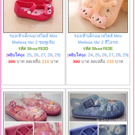
รองเท้าเด็กแมวสไตล์ Mini
รองเท้าเด็กแมวสไตล์ Mini
Melissa Ver 2 ชมพูเข้ม
Melissa Ver 2 สีโอรส
รหัส ShoeY63D
รหัส ShoeY63E
หยิบใส่ถุง:
25
26
27
28
29
หยิบใส่ถุง:
24
25
26
27
28
29
[
,
,
,
,
]
[
,
,
,
,
,
]
390
บาท ลดเหลือ
210
บาท
390
บาท ลดเหลือ
210
บาท