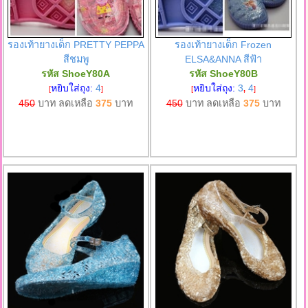
รองเท้ายางเด็ก PRETTY PEPPA
รองเท้ายางเด็ก Frozen
สีชมพู
ELSA&ANNA สีฟ้า
รหัส ShoeY80A
รหัส ShoeY80B
หยิบใส่ถุง:
4
หยิบใส่ถุง:
3
4
[
]
[
,
]
450
บาท ลดเหลือ
375
บาท
450
บาท ลดเหลือ
375
บาท