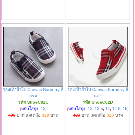
รองเท้าผ้าใบ Canvas Burberry สี
รองเท้าผ้าใบ Canvas Burberry สี
กรม
แดง
รหัส ShoeC82C
รหัส ShoeC82D
หยิบใส่ถุง:
13
หยิบใส่ถุง:
13
13.5
14
14.5
15
[
]
[
,
,
,
,
]
400
บาท ลดเหลือ
320
บาท
400
บาท ลดเหลือ
320
บาท