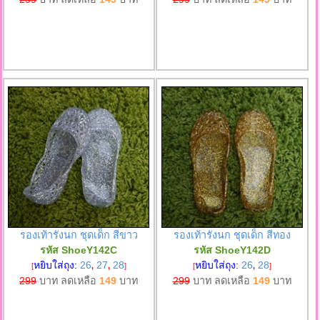
รองเท้ารังนก ชุดเด็ก สีขาว
รองเท้ารังนก ชุดเด็ก สีทอง
รหัส ShoeY142C
รหัส ShoeY142D
หยิบใส่ถุง:
26
27
28
หยิบใส่ถุง:
26
28
[
,
,
]
[
,
]
299
บาท ลดเหลือ
149
บาท
299
บาท ลดเหลือ
149
บาท