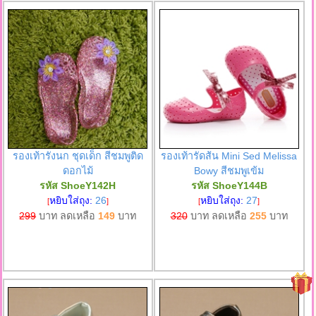
รองเท้ารังนก ชุดเด็ก สีชมพูติด
รองเท้ารัดส้น Mini Sed Melissa
ดอกไม้
Bowy สีชมพูเข้ม
รหัส ShoeY142H
รหัส ShoeY144B
หยิบใส่ถุง:
26
หยิบใส่ถุง:
27
[
]
[
]
299
บาท ลดเหลือ
149
บาท
320
บาท ลดเหลือ
255
บาท