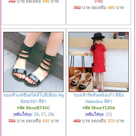
750
บาท ลดเหลือ
490
บาท
บาท)
]
750
บาท ลดเหลือ
490
บาท
รองเท้าแฟชั่นสไตล์โบฮีเมียน หนู
รองเท้ารัดส้นหนังแก้ว มีข้อ
น้อยเรย่า สีดำ
Valentino สีดำ
รหัส ShoeBT41C
รหัส ShoeY135A
หยิบใส่ถุง:
26
27
28
หยิบใส่ถุง:
27
[
,
,
]
[
]
750
บาท ลดเหลือ
420
บาท
469
บาท ลดเหลือ
375
บาท