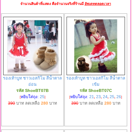
จำนวนสินค้าที่แสดง คือจำนวนจริงที่ร้านมี
อัพเดทตลอดเวลา
รองเท้าบูท ชาวเอสกิโม สีน้ำตาล
รองเท้าบูท ชาวเอสกิโม สีน้ำตาล
อ่อน
เข้ม
รหัส ShoeBT07B
รหัส ShoeBT07C
หยิบใส่ถุง:
25
หยิบใส่ถุง:
21
23
24
25
26
[
]
[
,
,
,
,
]
390
บาท ลดเหลือ
280
บาท
390
บาท ลดเหลือ
280
บาท