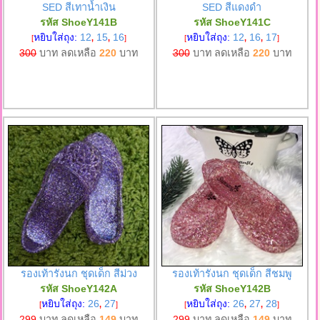
SED สีเทาน้ำเงิน
SED สีแดงดำ
รหัส ShoeY141B
รหัส ShoeY141C
หยิบใส่ถุง:
12
15
16
หยิบใส่ถุง:
12
16
17
[
,
,
]
[
,
,
]
300
บาท ลดเหลือ
220
บาท
300
บาท ลดเหลือ
220
บาท
รองเท้ารังนก ชุดเด็ก สีม่วง
รองเท้ารังนก ชุดเด็ก สีชมพู
รหัส ShoeY142A
รหัส ShoeY142B
หยิบใส่ถุง:
26
27
หยิบใส่ถุง:
26
27
28
[
,
]
[
,
,
]
299
บาท ลดเหลือ
149
บาท
299
บาท ลดเหลือ
149
บาท