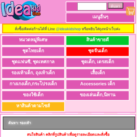
เมนูอื่นๆ
สั่งซื้อ/ติดต่อร้านได้ที่ Line
@ideakidshop
หรือหยิบใส่ถุงหน้าเว็บค่ะ
หมวดหมู่พิเศษ
สินค้าขายดี
ชุดไทยเด็ก
ชุดจีนเด็ก
ชุดแฟนซี, ชุดเทศกาล
ชุดเด็ก, เดรสเด็ก
รองเท้าเด็ก, ถุงเท้าเด็ก
เสื้อเด็ก
กางเกงเด็ก,กระโปรงเด็ก
Accessories เด็ก
ของใช้เด็ก
ของเล่นเด็ก,นิทาน
หาสินค้าตามไซส์
ค้นหา: รองเท้า
สนใจสินค้า คลิกที่รูปสินค้าเพื่อดูรายละเอียดและสั่งซื้อ