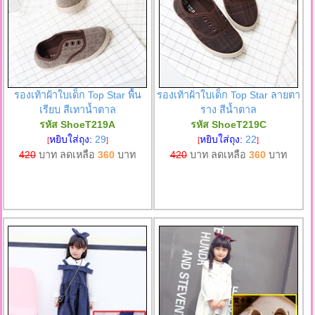
รองเท้าผ้าใบเด็ก Top Star พื้น
รองเท้าผ้าใบเด็ก Top Star ลายตา
เรียบ สีเทาน้ำตาล
ราง สีน้ำตาล
รหัส ShoeT219A
รหัส ShoeT219C
หยิบใส่ถุง:
29
หยิบใส่ถุง:
22
[
]
[
]
420
บาท ลดเหลือ
360
บาท
420
บาท ลดเหลือ
360
บาท