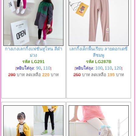
กางเกงเลกกิ้งแฟชั่นทูโทน สีดำ
เลกกิ้งเด็กพื้นเรียบ ลายดอกเดซี่
ม่วง
สีชมพู
รหัส LG291
รหัส LG287B
หยิบใส่ถุง:
90
110
หยิบใส่ถุง:
100
110
120
[
,
]
[
,
,
]
290
บาท ลดเหลือ
220
บาท
250
บาท ลดเหลือ
195
บาท