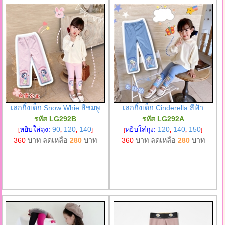
เลกกิ้งเด็ก Snow Whie สีชมพู
เลกกิ้งเด็ก Cinderella สีฟ้า
รหัส LG292B
รหัส LG292A
หยิบใส่ถุง:
90
120
140
หยิบใส่ถุง:
120
140
150
[
,
,
]
[
,
,
]
360
บาท ลดเหลือ
280
บาท
360
บาท ลดเหลือ
280
บาท