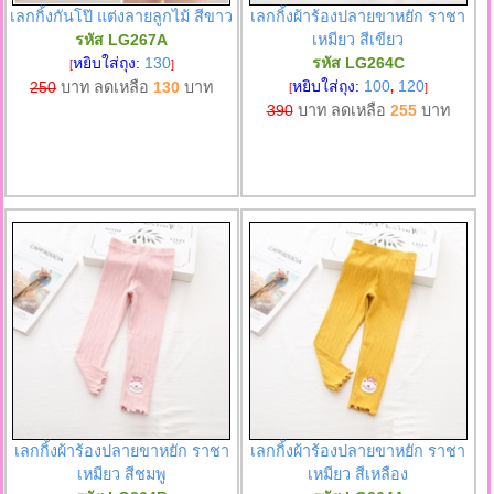
เลกกิ้งกันโป๊ แต่งลายลูกไม้ สีขาว
เลกกิ้งผ้าร้องปลายขาหยัก ราชา
รหัส LG267A
เหมียว สีเขียว
หยิบใส่ถุง:
130
รหัส LG264C
[
]
หยิบใส่ถุง:
100
120
250
บาท ลดเหลือ
130
บาท
[
,
]
390
บาท ลดเหลือ
255
บาท
เลกกิ้งผ้าร้องปลายขาหยัก ราชา
เลกกิ้งผ้าร้องปลายขาหยัก ราชา
เหมียว สีชมพู
เหมียว สีเหลือง