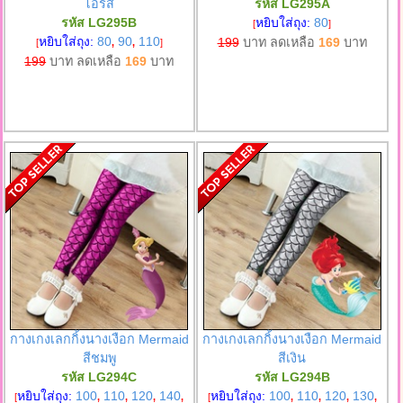
โอรส
รหัส LG295A
รหัส LG295B
หยิบใส่ถุง:
80
[
]
หยิบใส่ถุง:
80
90
110
199
บาท ลดเหลือ
169
บาท
[
,
,
]
199
บาท ลดเหลือ
169
บาท
กางเกงเลกกิ้งนางเงือก Mermaid
กางเกงเลกกิ้งนางเงือก Mermaid
สีชมพู
สีเงิน
รหัส LG294C
รหัส LG294B
หยิบใส่ถุง:
100
110
120
140
หยิบใส่ถุง:
100
110
120
130
[
,
,
,
,
[
,
,
,
,