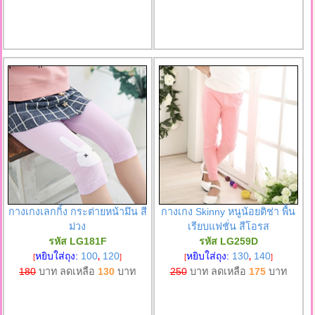
กางเกงเลกกิ้ง กระต่ายหน้ามึน สี
กางเกง Skinny หนูน้อยติช่า พื้น
ม่วง
เรียบแฟชั่น สีโอรส
รหัส LG181F
รหัส LG259D
หยิบใส่ถุง:
100
120
หยิบใส่ถุง:
130
140
[
,
]
[
,
]
180
บาท ลดเหลือ
130
บาท
250
บาท ลดเหลือ
175
บาท