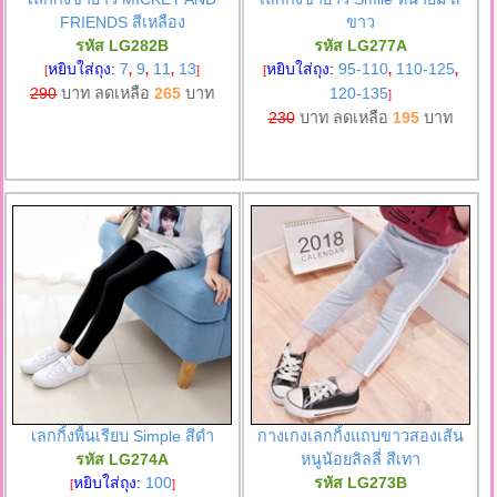
FRIENDS สีเหลือง
ขาว
รหัส LG282B
รหัส LG277A
หยิบใส่ถุง:
7
9
11
13
หยิบใส่ถุง:
95-110
110-125
[
,
,
,
]
[
,
,
290
บาท ลดเหลือ
265
บาท
120-135
]
230
บาท ลดเหลือ
195
บาท
เลกกิ้งพื้นเรียบ Simple สีดำ
กางเกงเลกกิ้งแถบขาวสองเส้น
รหัส LG274A
หนูน้อยลิลลี่ สีเทา
หยิบใส่ถุง:
100
รหัส LG273B
[
]