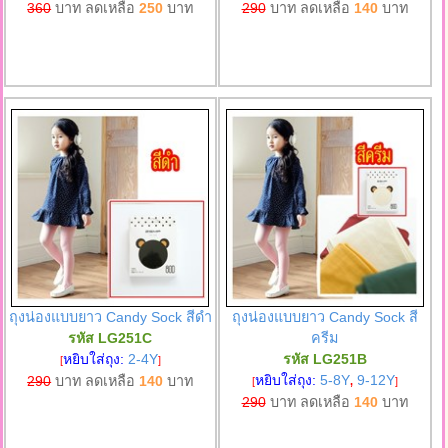
360
บาท ลดเหลือ
250
บาท
290
บาท ลดเหลือ
140
บาท
ถุงน่องแบบยาว Candy Sock สีดำ
ถุงน่องแบบยาว Candy Sock สี
รหัส LG251C
ครีม
หยิบใส่ถุง:
2-4Y
รหัส LG251B
[
]
หยิบใส่ถุง:
5-8Y
9-12Y
290
บาท ลดเหลือ
140
บาท
[
,
]
290
บาท ลดเหลือ
140
บาท