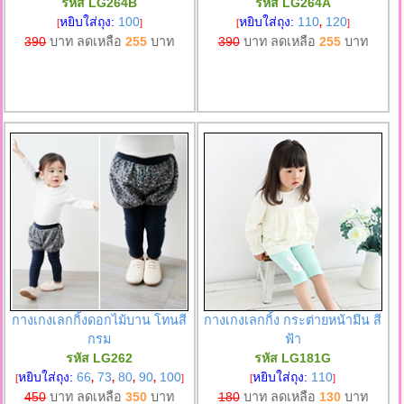
รหัส LG264B
รหัส LG264A
หยิบใส่ถุง:
100
หยิบใส่ถุง:
110
120
[
]
[
,
]
390
บาท ลดเหลือ
255
บาท
390
บาท ลดเหลือ
255
บาท
กางเกงเลกกิ้งดอกไม้บาน โทนสี
กางเกงเลกกิ้ง กระต่ายหน้ามึน สี
กรม
ฟ้า
รหัส LG262
รหัส LG181G
หยิบใส่ถุง:
66
73
80
90
100
หยิบใส่ถุง:
110
[
,
,
,
,
]
[
]
450
บาท ลดเหลือ
350
บาท
180
บาท ลดเหลือ
130
บาท