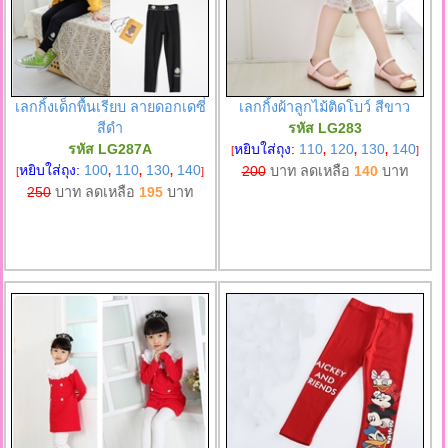
เลกกิ้งเด็กพื้นเรียบ ลายดอกเดซี่
เลกกิ้งผ้าลูกไม้ติดโบว์ สีขาว
สีดำ
รหัส LG283
รหัส LG287A
หยิบใส่ถุง:
110
120
130
140
[
,
,
,
]
หยิบใส่ถุง:
100
110
130
140
200
บาท ลดเหลือ
140
บาท
[
,
,
,
]
250
บาท ลดเหลือ
195
บาท