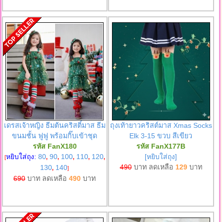
เดรสเจ้าหญิง ธีมต้นคริสติ์มาส ธีม
ถุงเท้ายาวคริสต์มาส Xmas Socks
ขนมชั้น ฟูฟู พร้อมกิ๊บเข้าชุด
Elk 3-15 ขวบ สีเขียว
รหัส FanX180
รหัส FanX177B
หยิบใส่ถุง:
80
90
100
110
120
[หยิบใส่ถุง]
[
,
,
,
,
,
490
บาท ลดเหลือ
129
บาท
130
140
,
]
690
บาท ลดเหลือ
490
บาท