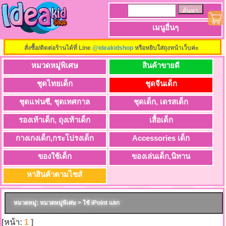
เมนูอื่นๆ
สั่งซื้อ/ติดต่อร้านได้ที่ Line
@ideakidshop
หรือหยิบใส่ถุงหน้าเว็บค่ะ
หมวดหมู่พิเศษ
สินค้าขายดี
ชุดไทยเด็ก
ชุดจีนเด็ก
ชุดแฟนซี, ชุดเทศกาล
ชุดเด็ก, เดรสเด็ก
รองเท้าเด็ก, ถุงเท้าเด็ก
เสื้อเด็ก
กางเกงเด็ก,กระโปรงเด็ก
Accessories เด็ก
ของใช้เด็ก
ของเล่นเด็ก,นิทาน
หาสินค้าตามไซส์
หมวดหมู่: หมวดหมู่พิเศษ > ใช้ iPoint แลก
[หน้า:
1
]