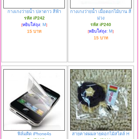
กางเกงว่ายน้ำ ปลาดาว สีฟ้า
กางเกงว่ายน้ำ เมื่อดอกไม้บาน สี
รหัส iP242
ม่วง
หยิบใส่ถุง:
M
รหัส iP240
[
]
หยิบใส่ถุง:
M
15 บาท
[
]
15 บาท
ฟิล์มติด iPhone4s
สายคาดผมลายดอกไม้สไตล์ H