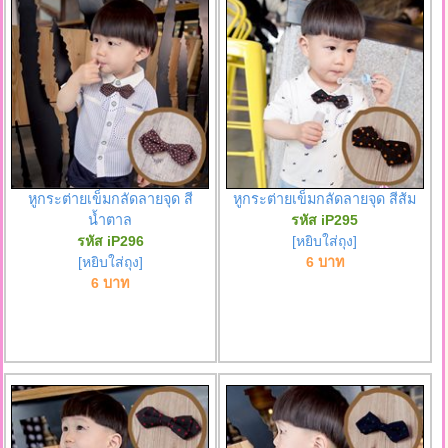
หูกระต่ายเข็มกลัดลายจุด สี
หูกระต่ายเข็มกลัดลายจุด สีส้ม
น้ำตาล
รหัส iP295
รหัส iP296
[หยิบใส่ถุง]
[หยิบใส่ถุง]
6 บาท
6 บาท