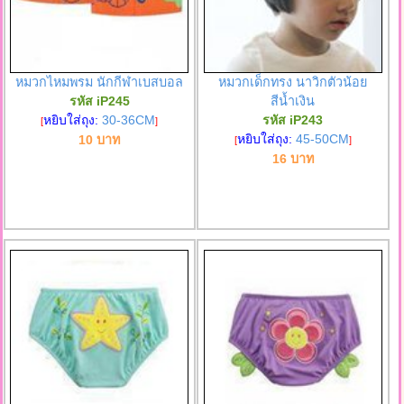
หมวกไหมพรม นักกีฬาเบสบอล
หมวกเด็กทรง นาวิกตัวน้อย
รหัส iP245
สีน้ำเงิน
หยิบใส่ถุง:
30-36CM
รหัส iP243
[
]
หยิบใส่ถุง:
45-50CM
10 บาท
[
]
16 บาท