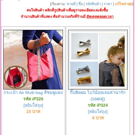
[เรียงตาม:
ขายดี
|
ชื่อ
|
รหัสสินค้า
|
ราคา
|
แก้ไขล่าสุด
]
สนใจสินค้า คลิกที่รูปสินค้าเพื่อดูรายละเอียดและสั่งซื้อ
จำนวนสินค้าที่แสดง คือจำนวนจริงที่ร้านมี
อัพเดทตลอดเวลา
กระเป๋า Air Multi bag สีชมพูแดง
กิ๊บติดผม โบว์น้อยเลอค่าน่ารัก
รหัส iP326
(แพคคู่)
[หยิบใส่ถุง]
รหัส iP324
10 บาท
[หยิบใส่ถุง]
6 บาท