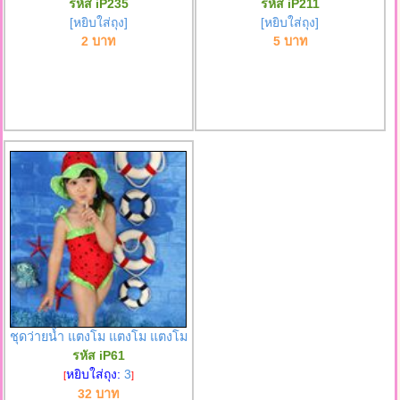
รหัส iP235
รหัส iP211
[หยิบใส่ถุง]
[หยิบใส่ถุง]
2 บาท
5 บาท
ชุดว่ายน้ำ แตงโม แตงโม แตงโม
รหัส iP61
หยิบใส่ถุง:
3
[
]
32 บาท