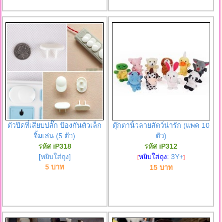
ตัวปิดที่เสียบปลั๊ก ป้องกันตัวเล็ก
ตุ๊กตานิ้วลายสัตว์น่ารัก (แพค 10
จิ้มเล่น (5 ตัว)
ตัว)
รหัส iP318
รหัส iP312
[หยิบใส่ถุง]
หยิบใส่ถุง:
3Y+
[
]
5 บาท
15 บาท