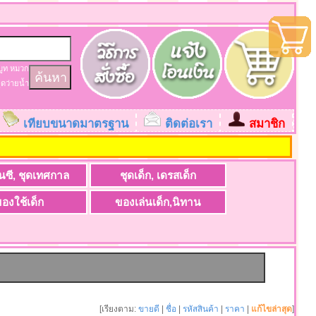
บูท
หมวก
ุดว่ายน้ำ
เทียบขนาดมาตรฐาน
ติดต่อเรา
สมาชิก
ะ
นซี, ชุดเทศกาล
ชุดเด็ก, เดรสเด็ก
องใช้เด็ก
ของเล่นเด็ก,นิทาน
[เรียงตาม:
ขายดี
|
ชื่อ
|
รหัสสินค้า
|
ราคา
|
แก้ไขล่าสุด
]