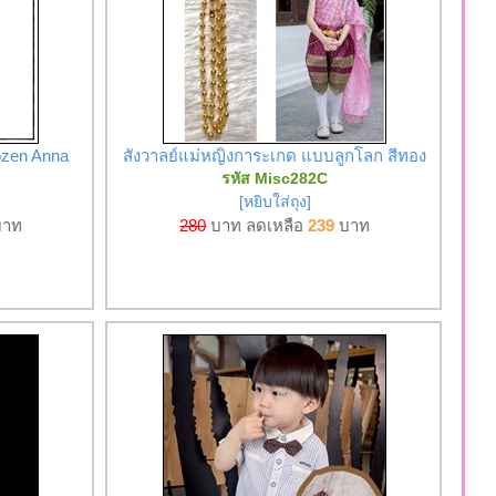
ozen Anna
สังวาลย์แม่หญิงการะเกด แบบลูกโลก สีทอง
รหัส Misc282C
[หยิบใส่ถุง]
าท
280
บาท ลดเหลือ
239
บาท