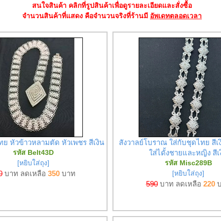
สนใจสินค้า คลิกที่รูปสินค้าเพื่อดูรายละเอียดและสั่งซื้อ
จำนวนสินค้าที่แสดง คือจำนวนจริงที่ร้านมี
อัพเดทตลอดเวลา
ทย หัวข้าวหลามตัด หัวเพชร สีเงิน
สังวาลย์โบราณ ใส่กับชุดไทย สี
รหัส Belt43D
ใส่ไดั้งชายและหญิง สีเ
[หยิบใส่ถุง]
รหัส Misc289B
0
บาท ลดเหลือ
350
บาท
[หยิบใส่ถุง]
590
บาท ลดเหลือ
220
บ