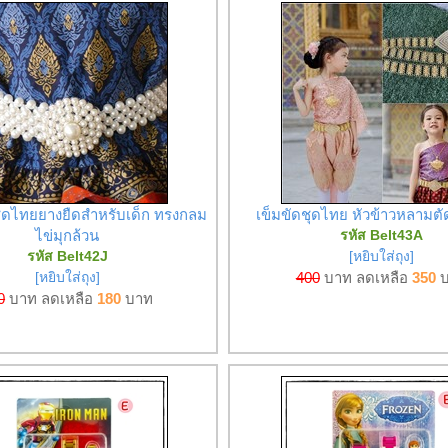
ชุดไทยยางยืดสำหรับเด็ก ทรงกลม
เข็มขัดชุดไทย หัวข้าวหลามตั
ไข่มุกล้วน
รหัส Belt43A
รหัส Belt42J
[หยิบใส่ถุง]
[หยิบใส่ถุง]
400
บาท ลดเหลือ
350
บ
0
บาท ลดเหลือ
180
บาท