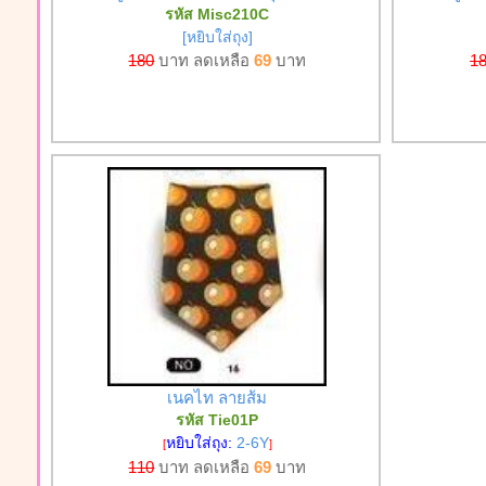
รหัส Misc210C
[หยิบใส่ถุง]
180
บาท ลดเหลือ
69
บาท
1
เนคไท ลายส้ม
รหัส Tie01P
หยิบใส่ถุง:
2-6Y
[
]
110
บาท ลดเหลือ
69
บาท