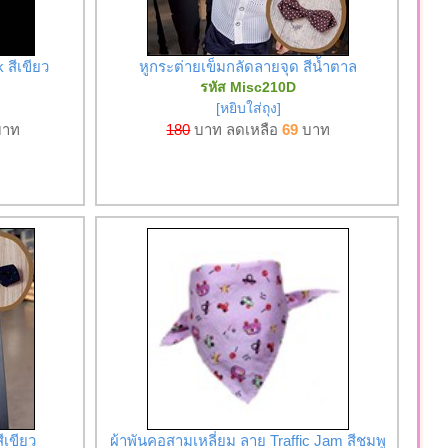
สีเขียว
หูกระต่ายเข็มกลัดลายจุด สีน้ำตาล
รหัส Misc210D
[หยิบใส่ถุง]
าท
180
บาท ลดเหลือ
69
บาท
ีเขียว
ผ้าพันคอสามเหลี่ยม ลาย Traffic Jam สีชมพู