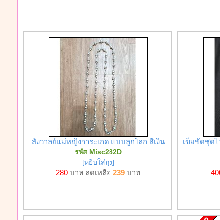
สังวาลย์แม่หญิงการะเกด แบบลูกโลก สีเงิน
เข็มขัดชุดไ
รหัส Misc282D
[หยิบใส่ถุง]
280
บาท ลดเหลือ
239
บาท
40