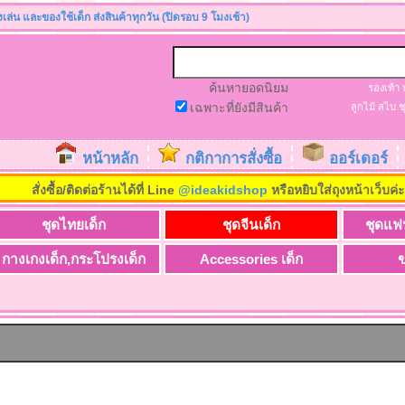
องเล่น และของใช้เด็ก ส่งสินค้าทุกวัน (ปิดรอบ 9 โมงเช้า)
ค้นหายอดนิยม
รองเท้า
เฉพาะที่ยังมีสินค้า
ลูกไม้
สไบ
ช
หน้าหลัก
กติกาการสั่งซื้อ
ออร์เดอร์
สั่งซื้อ/ติดต่อร้านได้ที่ Line
@ideakidshop
หรือหยิบใส่ถุงหน้าเว็บค่
ชุดไทยเด็ก
ชุดจีนเด็ก
ชุดแฟ
กางเกงเด็ก,กระโปรงเด็ก
Accessories เด็ก
ข