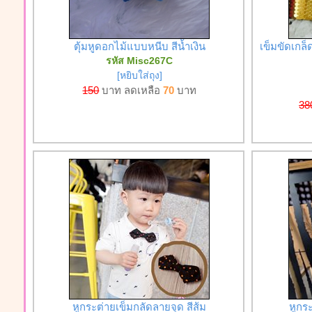
ตุ้มหูดอกไม้แบบหนีบ สีน้ำเงิน
เข็มขัดเกล็
รหัส Misc267C
[หยิบใส่ถุง]
150
บาท ลดเหลือ
70
บาท
38
หูกระต่ายเข็มกลัดลายจุด สีส้ม
หูกร