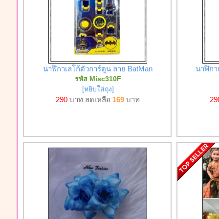
นาฬิกาเลโก้ตัวการ์ตูน ลาย BatMan
นาฬิกาเ
รหัส Misc310F
[หยิบใส่ถุง]
290
บาท ลดเหลือ
169
บาท
29