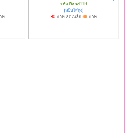
รหัส Band11H
[หยิบใส่ถุง]
าท
90
บาท ลดเหลือ
69
บาท