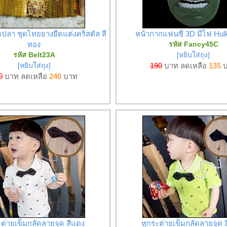
ดปลา ชุดไทยยางยืดแต่งคริสตัล สี
หน้ากากแฟนซี 3D มีไฟ Hulk 
ทอง
รหัส Fancy45C
รหัส Belt23A
[หยิบใส่ถุง]
[หยิบใส่ถุง]
190
บาท ลดเหลือ
135
บ
0
บาท ลดเหลือ
240
บาท
ะต่ายเข็มกลัดลายจุด สีแดง
หูกระต่ายเข็มกลัดลายจุด ส