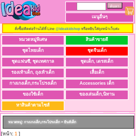
เมนูอื่นๆ
สั่งซื้อ/ติดต่อร้านได้ที่ Line
@ideakidshop
หรือหยิบใส่ถุงหน้าเว็บค่ะ
หมวดหมู่พิเศษ
สินค้าขายดี
ชุดไทยเด็ก
ชุดจีนเด็ก
ชุดแฟนซี, ชุดเทศกาล
ชุดเด็ก, เดรสเด็ก
รองเท้าเด็ก, ถุงเท้าเด็ก
เสื้อเด็ก
กางเกงเด็ก,กระโปรงเด็ก
Accessories เด็ก
ของใช้เด็ก
ของเล่นเด็ก,นิทาน
หาสินค้าตามไซส์
หมวดหมู่: กางเกงเด็ก,กระโปรงเด็ก > ยีนส์เด็ก
[หน้า:
1
]