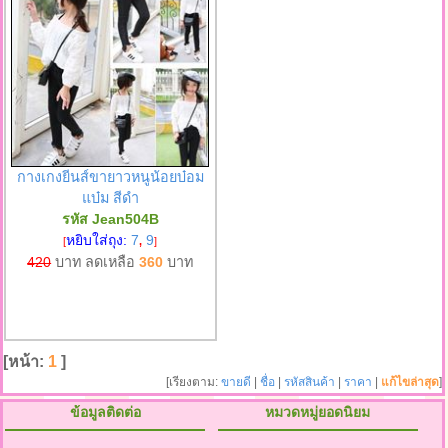
กางเกงยีนส์ขายาวหนูน้อยบ๋อม
แบ๋ม สีดำ
รหัส Jean504B
หยิบใส่ถุง:
7
9
[
,
]
420
บาท ลดเหลือ
360
บาท
[หน้า:
1
]
[เรียงตาม:
ขายดี
|
ชื่อ
|
รหัสสินค้า
|
ราคา
|
แก้ไขล่าสุด
]
ข้อมูลติดต่อ
หมวดหมู่ยอดนิยม