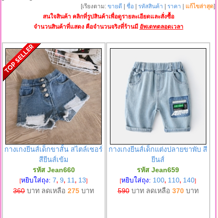
[เรียงตาม:
ขายดี
|
ชื่อ
|
รหัสสินค้า
|
ราคา
|
แก้ไขล่าสุด
]
สนใจสินค้า คลิกที่รูปสินค้าเพื่อดูรายละเอียดและสั่งซื้อ
จำนวนสินค้าที่แสดง คือจำนวนจริงที่ร้านมี
อัพเดทตลอดเวลา
กางเกงยีนส์เด็กขาสั้น สไตล์เซอร์
กางเกงยีนส์เด็กแต่งปลายขาพับ สี
สียีนส์เข้ม
ยีนส์
รหัส Jean660
รหัส Jean659
หยิบใส่ถุง:
7
9
11
13
หยิบใส่ถุง:
100
110
140
[
,
,
,
]
[
,
,
]
360
บาท ลดเหลือ
275
บาท
590
บาท ลดเหลือ
370
บาท