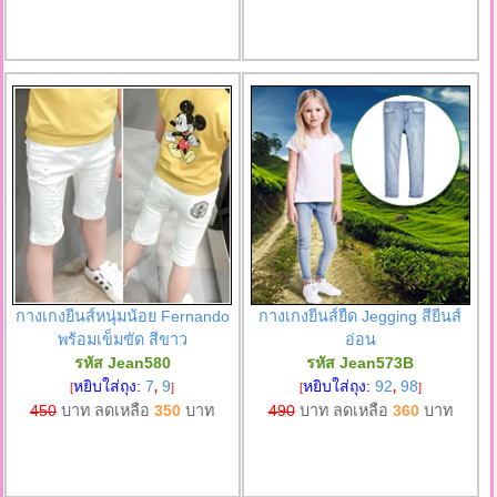
กางเกงยีนส์หนุ่มน้อย Fernando
กางเกงยีนส์ยืด Jegging สียีนส์
พร้อมเข็มขัด สีขาว
อ่อน
รหัส Jean580
รหัส Jean573B
หยิบใส่ถุง:
7
9
หยิบใส่ถุง:
92
98
[
,
]
[
,
]
450
บาท ลดเหลือ
350
บาท
490
บาท ลดเหลือ
360
บาท