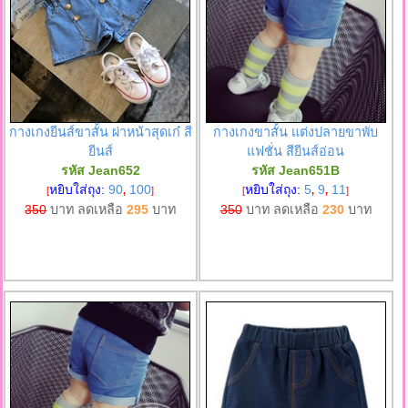
กางเกงยีนส์ขาสั้น ผ่าหน้าสุดเก๋ สี
กางเกงขาสั้น แต่งปลายขาพับ
ยีนส์
แฟชั่น สียีนส์อ่อน
รหัส Jean652
รหัส Jean651B
หยิบใส่ถุง:
90
100
หยิบใส่ถุง:
5
9
11
[
,
]
[
,
,
]
350
บาท ลดเหลือ
295
บาท
350
บาท ลดเหลือ
230
บาท