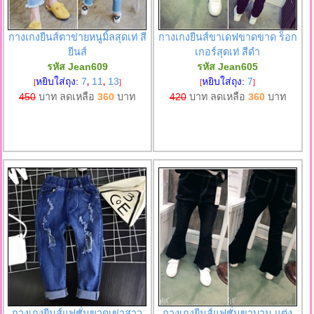
กางเกงยีนส์ตาข่ายหนูมิ้ลสุดเท่ สี
กางเกงยีนส์ขาเดฟขาดขาด ร็อก
ยีนส์
เกอร์สุดเท่ สีดำ
รหัส Jean609
รหัส Jean605
หยิบใส่ถุง:
7
11
13
หยิบใส่ถุง:
7
[
,
,
]
[
]
450
บาท ลดเหลือ
360
บาท
420
บาท ลดเหลือ
360
บาท
กางเกงยีนส์แฟชั่นขาดเข่าสาว
กางเกงยีนส์แฟชั่นขาบาน แต่ง