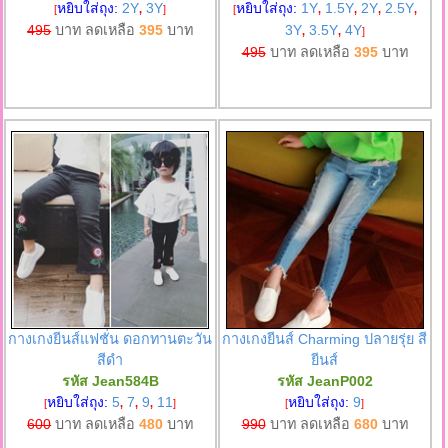
หยิบใส่ถุง:
2Y
3Y
หยิบใส่ถุง:
1Y
1.5Y
2Y
2.5Y
[
,
]
[
,
,
,
,
495
บาท ลดเหลือ
395
บาท
3Y
3.5Y
4Y
,
,
]
495
บาท ลดเหลือ
395
บาท
กางเกงยีนส์แฟชั่น ดอกทานตะวัน
กางเกงยีนส์ Charming ปลายรุ่ย สี
สีดำ
ยีนส์
รหัส Jean584B
รหัส JeanP002
หยิบใส่ถุง:
5
7
9
11
หยิบใส่ถุง:
9
[
,
,
,
]
[
]
600
บาท ลดเหลือ
480
บาท
990
บาท ลดเหลือ
680
บาท