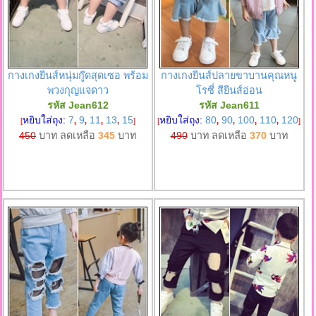
กางเกงยีนส์หนุ่มกู๊ดสุดเซอ พร้อม
กางเกงยีนส์ปลายขาบานคุณหนู
พวงกุญแจดาว
โรซี่ สียีนส์อ่อน
รหัส Jean612
รหัส Jean611
หยิบใส่ถุง:
7
9
11
13
15
หยิบใส่ถุง:
80
90
100
110
120
[
,
,
,
,
]
[
,
,
,
,
]
450
บาท ลดเหลือ
345
บาท
490
บาท ลดเหลือ
370
บาท