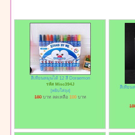
สีเทียนหมุนได้ 12 สี Doraemon
รหัส Misc394J
สีเทียน
[หยิบใส่ถุง]
180
บาท ลดเหลือ
100
บาท
18