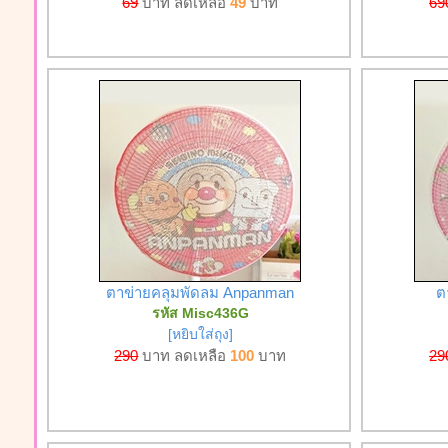
69
บาท ลดเหลือ
49
บาท
69
ตาข่ายคลุมพัดลม Anpanman
ต
รหัส Misc436G
[หยิบใส่ถุง]
290
บาท ลดเหลือ
100
บาท
29