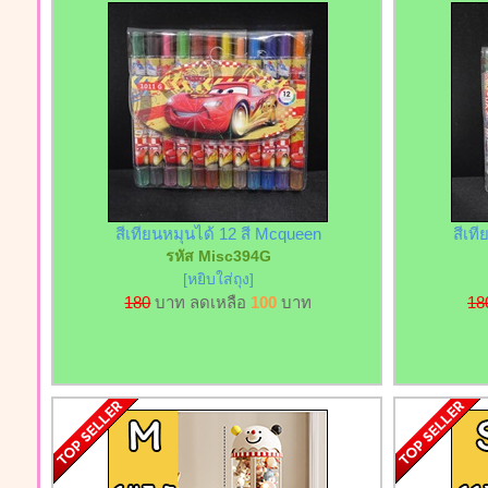
สีเทียนหมุนได้ 12 สี Mcqueen
สีเท
รหัส Misc394G
[หยิบใส่ถุง]
180
บาท ลดเหลือ
100
บาท
18