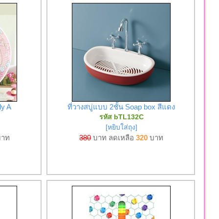
dy A
ที่วางสบู่แบบ 2ชั้น Soap box สีแดง
รหัส bTL132C
[หยิบใส่ถุง]
าท
380
บาท ลดเหลือ
320
บาท