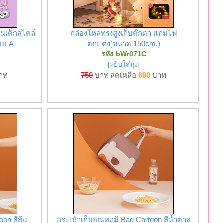
ั่นเด็กสไตล์
กล่องโหลทรงสูงเก็บตุ๊กตา แถมไฟ
แบบ A
ตกแต่ง(ขนาด 150cm.)
รหัส bWr071C
[หยิบใส่ถุง]
าท
750
บาท ลดเหลือ
690
บาท
oon สีส้ม
กระเป๋าเก็บอุณหภูมิ Bag Cartoon สีน้ำตาล