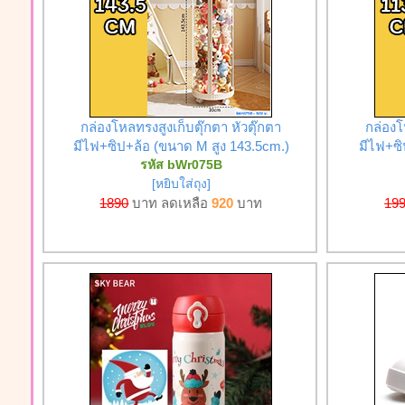
กล่องโหลทรงสูงเก็บตุ๊กตา หัวตุ๊กตา
กล่องโ
มีไฟ+ซิป+ล้อ (ขนาด M สูง 143.5cm.)
มีไฟ+ซิ
รหัส bWr075B
[หยิบใส่ถุง]
1890
บาท ลดเหลือ
920
บาท
19