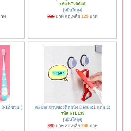
รหัส bTv064A
[หยิบใส่ถุง]
าท
390
บาท ลดเหลือ
129
บาท
 3-12 ขวบ (
ตะขอแขวนของติดผนัง Dehub(1 แถม 1)
รหัส bTL133
[หยิบใส่ถุง]
380
บาท ลดเหลือ
249
บาท