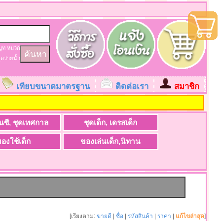
บูท
หมวก
ุดว่ายน้ำ
เทียบขนาดมาตรฐาน
ติดต่อเรา
สมาชิก
ะ
นซี, ชุดเทศกาล
ชุดเด็ก, เดรสเด็ก
องใช้เด็ก
ของเล่นเด็ก,นิทาน
[เรียงตาม:
ขายดี
|
ชื่อ
|
รหัสสินค้า
|
ราคา
|
แก้ไขล่าสุด
]