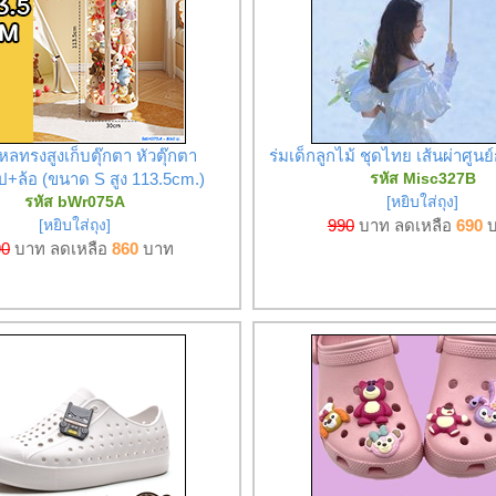
หลทรงสูงเก็บตุ๊กตา หัวตุ๊กตา
ร่มเด็กลูกไม้ ชุดไทย เส้นผ่าศูนย์
ป+ล้อ (ขนาด S สูง 113.5cm.)
รหัส Misc327B
รหัส bWr075A
[หยิบใส่ถุง]
[หยิบใส่ถุง]
990
บาท ลดเหลือ
690
บ
90
บาท ลดเหลือ
860
บาท