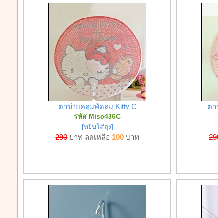
ตาข่ายคลุมพัดลม Kitty C
ตาข
รหัส Misc436C
[หยิบใส่ถุง]
290
บาท ลดเหลือ
100
บาท
29