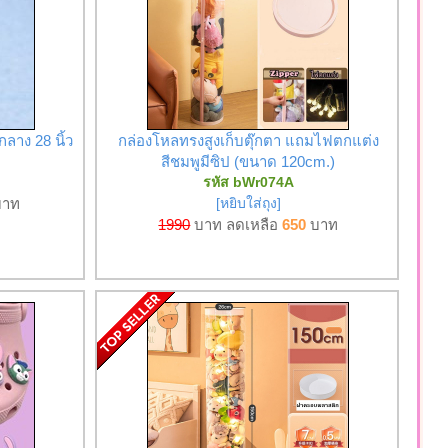
กลาง 28 นิ้ว
กล่องโหลทรงสูงเก็บตุ๊กตา แถมไฟตกแต่ง
สีชมพูมีซิป (ขนาด 120cm.)
รหัส bWr074A
าท
[หยิบใส่ถุง]
1990
บาท ลดเหลือ
650
บาท