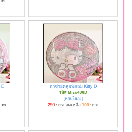
าท
 E
ตาข่ายคลุมพัดลม Kitty D
รหัส Misc436D
[หยิบใส่ถุง]
าท
290
บาท ลดเหลือ
100
บาท