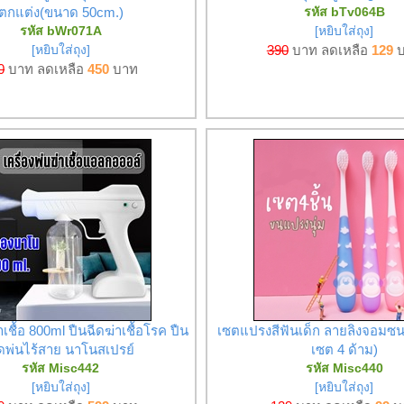
ตกแต่ง(ขนาด 50cm.)
รหัส bTv064B
รหัส bWr071A
[หยิบใส่ถุง]
[หยิบใส่ถุง]
390
บาท ลดเหลือ
129
บ
0
บาท ลดเหลือ
450
บาท
าเชื้อ 800ml ปืนฉีดฆ่าเชื้อโรค ปืน
เซตแปรงสีฟันเด็ก ลายลิงจอมซน
ดพ่นไร้สาย นาโนสเปรย์
เซต 4 ด้าม)
รหัส Misc442
รหัส Misc440
[หยิบใส่ถุง]
[หยิบใส่ถุง]