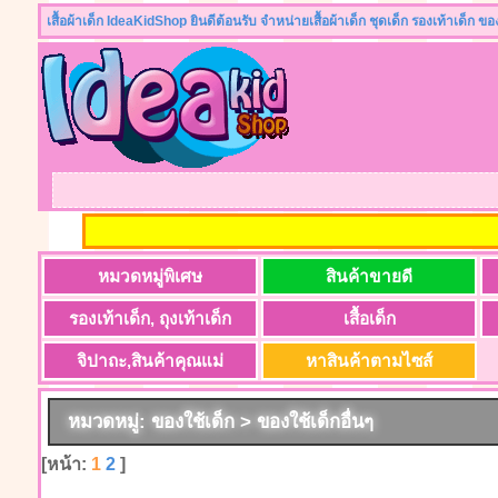
เสื้อผ้าเด็ก IdeaKidShop ยินดีต้อนรับ จำหน่ายเสื้อผ้าเด็ก ชุดเด็ก รองเท้าเด็ก ข
หมวดหมู่พิเศษ
สินค้าขายดี
รองเท้าเด็ก, ถุงเท้าเด็ก
เสื้อเด็ก
จิปาถะ,สินค้าคุณแม่
หาสินค้าตามไซส์
หมวดหมู่: ของใช้เด็ก > ของใช้เด็กอื่นๆ
[หน้า:
1
2
]