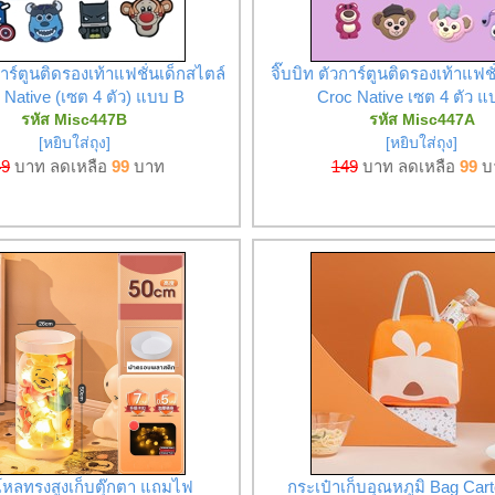
วการ์ตูนติดรองเท้าแฟชั่นเด็กสไตล์
จิ๊บบิท ตัวการ์ตูนติดรองเท้าแฟช
 Native (เซต 4 ตัว) แบบ B
Croc Native เซต 4 ตัว 
รหัส Misc447B
รหัส Misc447A
[หยิบใส่ถุง]
[หยิบใส่ถุง]
49
บาท ลดเหลือ
99
บาท
149
บาท ลดเหลือ
99
บ
โหลทรงสูงเก็บตุ๊กตา แถมไฟ
กระเป๋าเก็บอุณหภูมิ Bag Cart