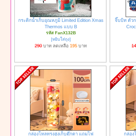
กระติกน้ำเก็บอุณหภูมิ Limited Edition Xmas
จิ๊บบิท ตั
Thermos แบบ B
Croc
รหัส FanX132B
[หยิบใส่ถุง]
290
บาท ลดเหลือ
195
บาท
1
กล่องโหลทรงสูงเก็บตุ๊กตา แถมไฟ
กล่อง