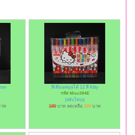
ozen
สีเทียนหมุนได้ 12 สี Kitty
รหัส Misc394E
[หยิบใส่ถุง]
าท
180
บาท ลดเหลือ
100
บาท