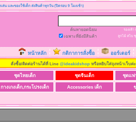
องเล่น และของใช้เด็ก ส่งสินค้าทุกวัน (ปิดรอบ 9 โมงเช้า)
ค้นหายอดนิยม
รองเท้า
เฉพาะที่ยังมีสินค้า
ลูกไม้
สไบ
ช
หน้าหลัก
กติกาการสั่งซื้อ
ออร์เดอร์
สั่งซื้อ/ติดต่อร้านได้ที่ Line
@ideakidshop
หรือหยิบใส่ถุงหน้าเว็บค่
ชุดไทยเด็ก
ชุดจีนเด็ก
ชุดแฟ
กางเกงเด็ก,กระโปรงเด็ก
Accessories เด็ก
ข