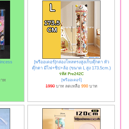
rincess
[พรีออเดอร์]กล่องโหลทรงสูงเก็บตุ๊กตา หัว
ตุ๊กตา มีไฟ+ซิป+ล้อ (ขนาด L สูง 173.5cm.)
รหัส Pre242C
าท
[พรีออเดอร์]
1990
บาท ลดเหลือ
990
บาท