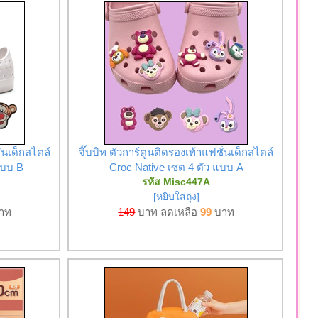
ั่นเด็กสไตล์
จิ๊บบิท ตัวการ์ตูนติดรองเท้าแฟชั่นเด็กสไตล์
แบบ B
Croc Native เซต 4 ตัว แบบ A
รหัส Misc447A
[หยิบใส่ถุง]
าท
149
บาท ลดเหลือ
99
บาท