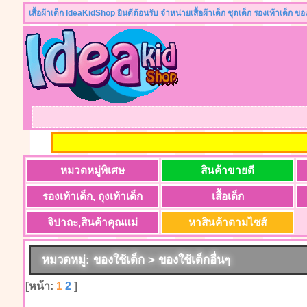
เสื้อผ้าเด็ก IdeaKidShop ยินดีต้อนรับ จำหน่ายเสื้อผ้าเด็ก ชุดเด็ก รองเท้าเด็ก ข
หมวดหมู่พิเศษ
สินค้าขายดี
รองเท้าเด็ก, ถุงเท้าเด็ก
เสื้อเด็ก
จิปาถะ,สินค้าคุณแม่
หาสินค้าตามไซส์
หมวดหมู่: ของใช้เด็ก > ของใช้เด็กอื่นๆ
[หน้า:
1
2
]