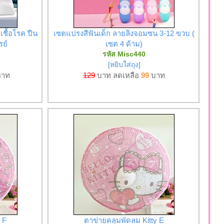
าเชื้อโรค ปืน
เซตแปรงสีฟันเด็ก ลายลิงจอมซน 3-12 ขวบ (
รย์
เซต 4 ด้าม)
รหัส Misc440
[หยิบใส่ถุง]
าท
129
บาท ลดเหลือ
99
บาท
 F
ตาข่ายคลุมพัดลม Kitty E