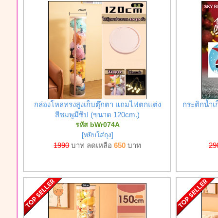
กล่องโหลทรงสูงเก็บตุ๊กตา แถมไฟตกแต่ง
กระติกน้ำเ
สีชมพูมีซิป (ขนาด 120cm.)
รหัส bWr074A
[หยิบใส่ถุง]
1990
บาท ลดเหลือ
650
บาท
29