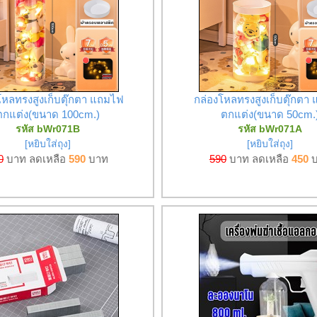
โหลทรงสูงเก็บตุ๊กตา แถมไฟ
กล่องโหลทรงสูงเก็บตุ๊กตา
ตกแต่ง(ขนาด 100cm.)
ตกแต่ง(ขนาด 50cm.
รหัส bWr071B
รหัส bWr071A
[หยิบใส่ถุง]
[หยิบใส่ถุง]
0
บาท ลดเหลือ
590
บาท
590
บาท ลดเหลือ
450
บ