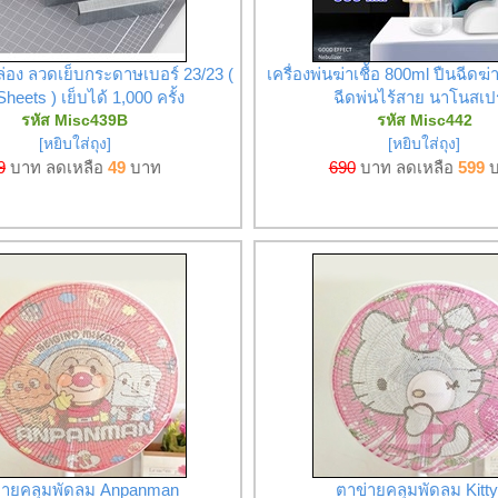
ล่อง ลวดเย็บกระดาษเบอร์ 23/23 (
เครื่องพ่นฆ่าเชื้อ 800ml ปืนฉีดฆ่
heets ) เย็บได้ 1,000 ครั้ง
ฉีดพ่นไร้สาย นาโนสเป
รหัส Misc439B
รหัส Misc442
[หยิบใส่ถุง]
[หยิบใส่ถุง]
9
บาท ลดเหลือ
49
บาท
690
บาท ลดเหลือ
599
บ
่ายคลุมพัดลม Anpanman
ตาข่ายคลุมพัดลม Kitty