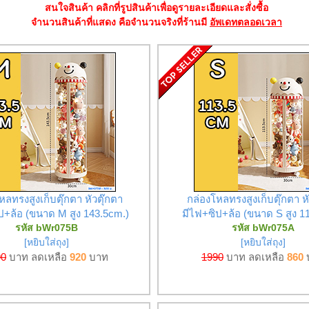
สนใจสินค้า คลิกที่รูปสินค้าเพื่อดูรายละเอียดและสั่งซื้อ
จำนวนสินค้าที่แสดง คือจำนวนจริงที่ร้านมี
อัพเดทตลอดเวลา
หลทรงสูงเก็บตุ๊กตา หัวตุ๊กตา
กล่องโหลทรงสูงเก็บตุ๊กตา หั
ป+ล้อ (ขนาด M สูง 143.5cm.)
มีไฟ+ซิป+ล้อ (ขนาด S สูง 1
รหัส bWr075B
รหัส bWr075A
[หยิบใส่ถุง]
[หยิบใส่ถุง]
90
บาท ลดเหลือ
920
บาท
1990
บาท ลดเหลือ
860