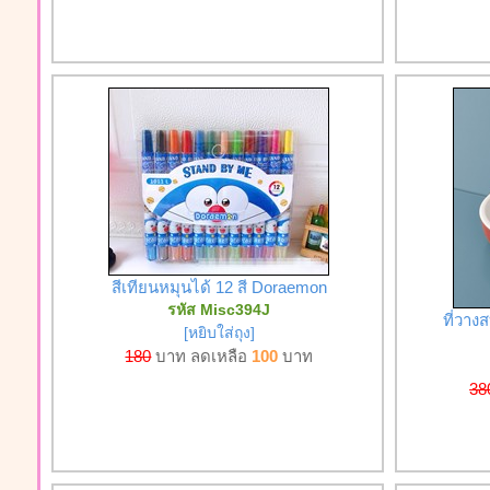
สีเทียนหมุนได้ 12 สี Doraemon
รหัส Misc394J
ที่วาง
[หยิบใส่ถุง]
180
บาท ลดเหลือ
100
บาท
38