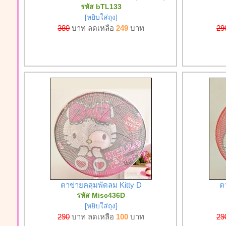
รหัส bTL133
[หยิบใส่ถุง]
380
บาท ลดเหลือ
249
บาท
29
ตาข่ายคลุมพัดลม Kitty D
ต
รหัส Misc436D
[หยิบใส่ถุง]
290
บาท ลดเหลือ
100
บาท
29