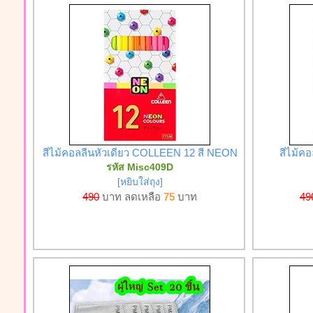
สีไม้คอลลีนหัวเดียว COLLEEN 12 สี NEON
สีไม้ค
รหัส Misc409D
[หยิบใส่ถุง]
490
บาท ลดเหลือ
75
บาท
49