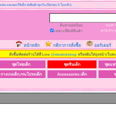
องเล่น และของใช้เด็ก ส่งสินค้าทุกวัน (ปิดรอบ 9 โมงเช้า)
ค้นหายอดนิยม
รองเท้า
เฉพาะที่ยังมีสินค้า
ลูกไม้
สไบ
ช
หน้าหลัก
กติกาการสั่งซื้อ
ออร์เดอร์
สั่งซื้อ/ติดต่อร้านได้ที่ Line
@ideakidshop
หรือหยิบใส่ถุงหน้าเว็บค่
ชุดไทยเด็ก
ชุดจีนเด็ก
ชุดแฟ
กางเกงเด็ก,กระโปรงเด็ก
Accessories เด็ก
ข