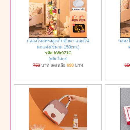
กล่องโหลทรงสูงเก็บตุ๊กตา แถมไฟ
กล่อง
ตกแต่ง(ขนาด 150cm.)
รหัส bWr071C
[หยิบใส่ถุง]
750
บาท ลดเหลือ
690
บาท
65