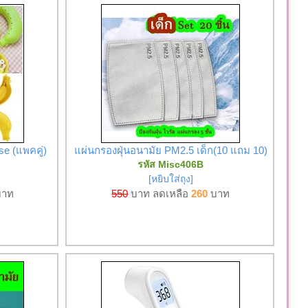
e (แพคคู่)
แผ่นกรองฝุ่นอนามัย PM2.5 เด็ก(10 แถม 10)
รหัส Misc406B
[หยิบใส่ถุง]
าท
550
บาท ลดเหลือ
260
บาท