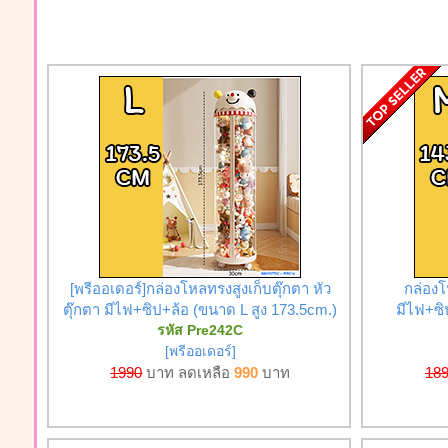
[พรีออเดอร์]กล่องโหลทรงสูงเก็บตุ๊กตา หัว
กล่องโ
ตุ๊กตา มีไฟ+ซิป+ล้อ (ขนาด L สูง 173.5cm.)
มีไฟ+ซิ
รหัส Pre242C
[พรีออเดอร์]
1990
บาท ลดเหลือ
990
บาท
18