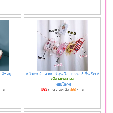
x สีชมพู
หน้ากากผ้า ลายการ์ตูน Re-usable 5 ชิ้น Set A
รหัส Misc413A
[หยิบใส่ถุง]
าท
690
บาท ลดเหลือ
460
บาท