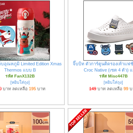
ก็บอุณหภูมิ Limited Edition Xmas
จิ๊บบิท ตัวการ์ตูนติดรองเท้าแฟช
Thermos แบบ B
Croc Native (เซต 4 ตัว) 
รหัส FanX132B
รหัส Misc447B
[หยิบใส่ถุง]
[หยิบใส่ถุง]
0
บาท ลดเหลือ
195
บาท
149
บาท ลดเหลือ
99
บ