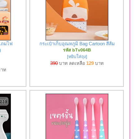
 แถมไฟ
กระเป๋าเก็บอุณหภูมิ Bag Cartoon สีส้ม
)
รหัส bTv064B
[หยิบใส่ถุง]
390
บาท ลดเหลือ
129
บาท
าท