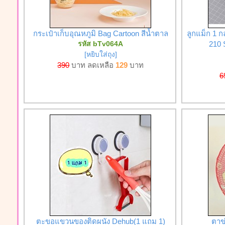
กระเป๋าเก็บอุณหภูมิ Bag Cartoon สีน้ำตาล
ลูกแม็ก 1 ก
รหัส bTv064A
210 S
[หยิบใส่ถุง]
390
บาท ลดเหลือ
129
บาท
6
ตะขอแขวนของติดผนัง Dehub(1 แถม 1)
ตาข