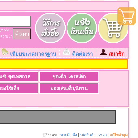
บูท
หมวก
ุดว่ายน้ำ
เทียบขนาดมาตรฐาน
ติดต่อเรา
สมาชิก
ะ
นซี, ชุดเทศกาล
ชุดเด็ก, เดรสเด็ก
องใช้เด็ก
ของเล่นเด็ก,นิทาน
[เรียงตาม:
ขายดี
|
ชื่อ
|
รหัสสินค้า
|
ราคา
|
แก้ไขล่าสุด
]