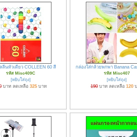
อลลีนหัวเดียว COLLEEN 60 สี
กล่องใส่กล้วยพกพา Banana Cas
รหัส Misc409C
รหัส Misc407
[หยิบใส่ถุง]
[หยิบใส่ถุง]
0
บาท ลดเหลือ
325
บาท
190
บาท ลดเหลือ
120
บ