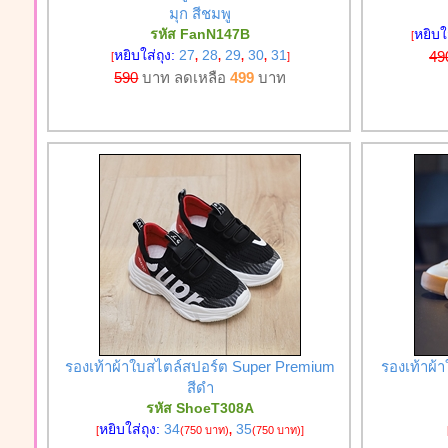
มุก สีชมพู
รหัส FanN147B
หยิบใ
[
หยิบใส่ถุง:
27
28
29
30
31
49
[
,
,
,
,
]
590
บาท ลดเหลือ
499
บาท
รองเท้าผ้าใบสไตล์สปอร์ต Super Premium
รองเท้าผ้
สีดำ
รหัส ShoeT308A
หยิบใส่ถุง:
34
35
[
(750 บาท)
,
(750 บาท)
]