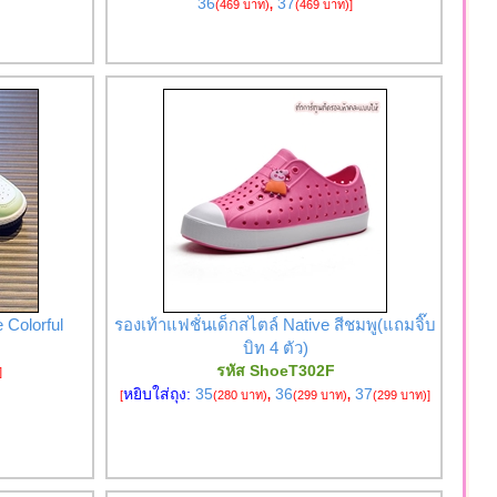
36
37
(469 บาท)
,
(469 บาท)
]
 Colorful
รองเท้าแฟชั่นเด็กสไตล์ Native สีชมพู(แถมจิ๊บ
บิท 4 ตัว)
รหัส ShoeT302F
]
หยิบใส่ถุง:
35
36
37
[
(280 บาท)
,
(299 บาท)
,
(299 บาท)
]