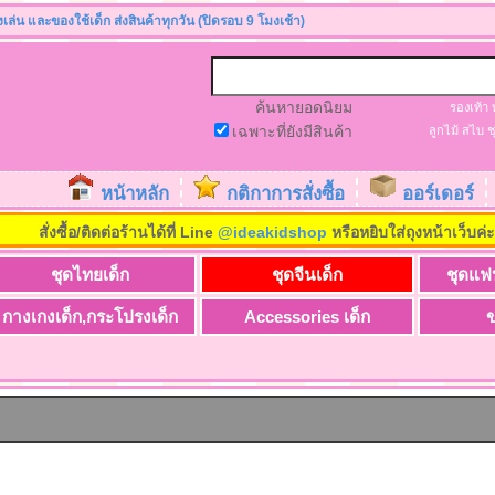
องเล่น และของใช้เด็ก ส่งสินค้าทุกวัน (ปิดรอบ 9 โมงเช้า)
ค้นหายอดนิยม
รองเท้า
เฉพาะที่ยังมีสินค้า
ลูกไม้
สไบ
ช
หน้าหลัก
กติกาการสั่งซื้อ
ออร์เดอร์
สั่งซื้อ/ติดต่อร้านได้ที่ Line
@ideakidshop
หรือหยิบใส่ถุงหน้าเว็บค่
ชุดไทยเด็ก
ชุดจีนเด็ก
ชุดแฟ
กางเกงเด็ก,กระโปรงเด็ก
Accessories เด็ก
ข