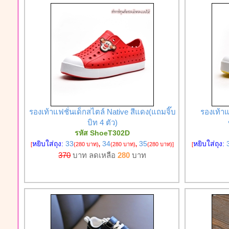
รองเท้าแฟชั่นเด็กสไตล์ Native สีแดง(แถมจิ๊บ
รองเท้าแ
บิท 4 ตัว)
รหัส ShoeT302D
หยิบใส่ถุง:
33
34
35
หยิบใส่ถุง:
[
(280 บาท)
,
(280 บาท)
,
(280 บาท)
]
[
370
บาท ลดเหลือ
280
บาท