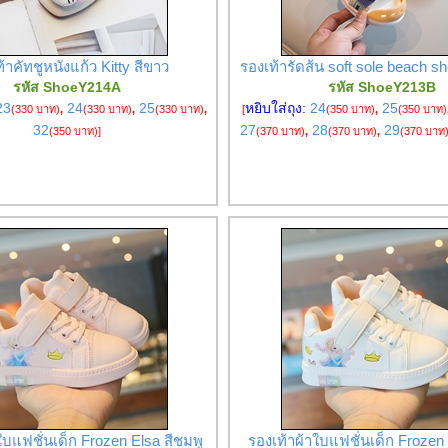
้าคัทชูหนังแก้ว Kitty สีขาว
รองเท้ารัดส้น soft sole beach sh
รหัส ShoeY214A
รหัส ShoeY213B
23
24
25
หยิบใส่ถุง:
24
25
(330 บาท)
,
(330 บาท)
,
(330 บาท)
,
[
(350 บาท)
,
(350 บาท)
32
27
28
29
(350 บาท)
]
(370 บาท)
,
(370 บาท)
,
(370 บาท
ใบแฟชั่นเด็ก Frozen Elsa สีชมพู
รองเท้าผ้าใบแฟชั่นเด็ก Frozen