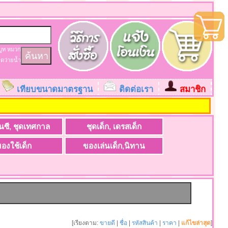
บูท
หมวก
ุดว่ายน้ำ
เทียบขนาดมาตรฐาน
ติดต่อเรา
สมาชิก
ะ
นซี, ชุดเทศกาล
ชุดเด็ก, เดรสเด็ก
องใช้เด็ก
ของเล่นเด็ก,นิทาน
[เรียงตาม:
ขายดี
|
ชื่อ
|
รหัสสินค้า
|
ราคา
|
แก้ไขล่าสุด
]