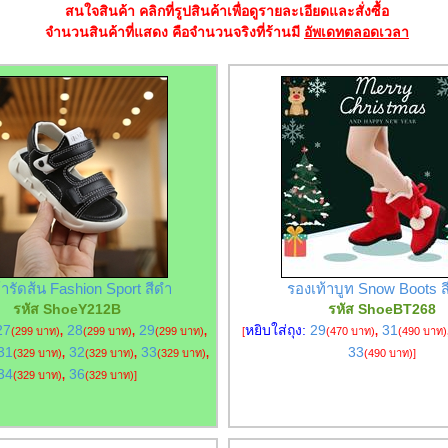
สนใจสินค้า คลิกที่รูปสินค้าเพื่อดูรายละเอียดและสั่งซื้อ
จำนวนสินค้าที่แสดง คือจำนวนจริงที่ร้านมี
อัพเดทตลอดเวลา
้ารัดส้น Fashion Sport สีดำ
รองเท้าบูท Snow Boots 
รหัส ShoeY212B
รหัส ShoeBT268
27
28
29
หยิบใส่ถุง:
29
31
(299 บาท)
,
(299 บาท)
,
(299 บาท)
,
[
(470 บาท)
,
(490 บาท)
31
32
33
33
(329 บาท)
,
(329 บาท)
,
(329 บาท)
,
(490 บาท)
]
34
36
(329 บาท)
,
(329 บาท)
]