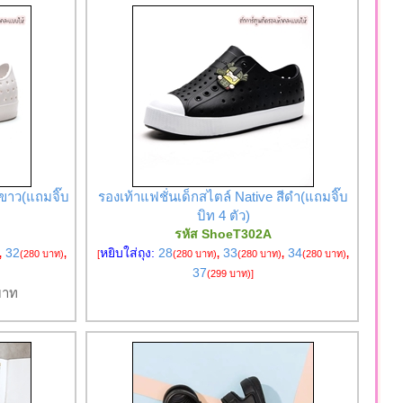
ีขาว(แถมจิ๊บ
รองเท้าแฟชั่นเด็กสไตล์ Native สีดำ(แถมจิ๊บ
บิท 4 ตัว)
รหัส ShoeT302A
32
หยิบใส่ถุง:
28
33
34
,
(280 บาท)
,
[
(280 บาท)
,
(280 บาท)
,
(280 บาท)
,
37
(299 บาท)
]
าท