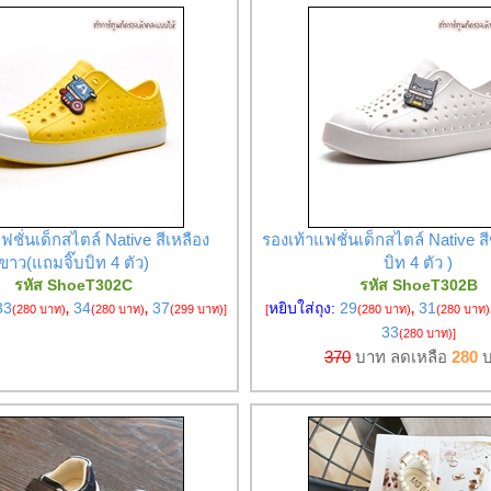
ฟชั่นเด็กสไตล์ Native สีเหลือง
รองเท้าแฟชั่นเด็กสไตล์ Native ส
ขาว(แถมจิ๊บบิท 4 ตัว)
บิท 4 ตัว )
รหัส ShoeT302C
รหัส ShoeT302B
33
34
37
หยิบใส่ถุง:
29
31
(280 บาท)
,
(280 บาท)
,
(299 บาท)
]
[
(280 บาท)
,
(280 บาท)
33
(280 บาท)
]
370
บาท ลดเหลือ
280
บ