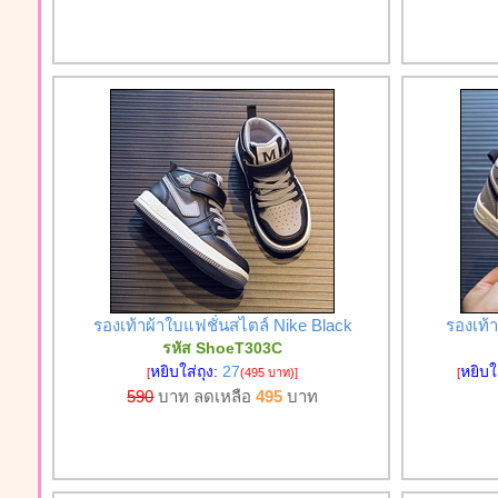
รองเท้าผ้าใบแฟชั่นสไตล์ Nike Black
รองเท้
รหัส ShoeT303C
หยิบใส่ถุง:
27
หยิบใ
[
(495 บาท)
]
[
590
บาท ลดเหลือ
495
บาท