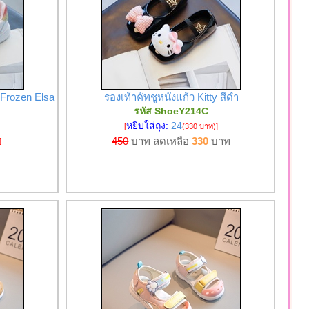
 Frozen Elsa
รองเท้าคัทชูหนังแก้ว Kitty สีดำ
รหัส ShoeY214C
หยิบใส่ถุง:
24
[
(330 บาท)
]
450
บาท ลดเหลือ
330
บาท
]