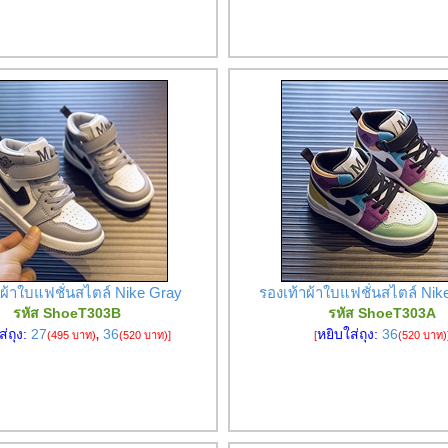
าผ้าใบแฟชั่นสไตล์ Nike Gray
รองเท้าผ้าใบแฟชั่นสไตล์ Nike
รหัส ShoeT303B
รหัส ShoeT303A
ส่ถุง:
27
36
หยิบใส่ถุง:
36
(495 บาท)
,
(520 บาท)
]
[
(520 บาท)