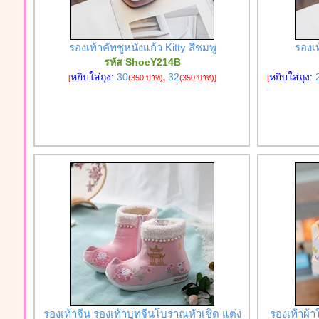
รองเท้าคัทชูหนังแก้ว Kitty สีชมพู
รองเท
รหัส ShoeY214B
หยิบใส่ถุง:
30
32
หยิบใส่ถุง:
[
(350 บาท)
,
(350 บาท)
]
[
รองเท้าจีน รองเท้าบูทจีนโบราณหัวเชิด แต่ง
รองเท้าผ้า