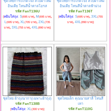
ชุดไทยการะเกดโจง สไบผ้าไหม
ชุดไทยการะเกดโจง สไบผ้าไหม
อินเดีย โทนสีน้ำตาลโอรส
อินเดีย โทนสีน้ำตาลฟ้าม่วง
รหัส FanT136U
รหัส FanT136T
หยิบใส่ถุง:
S
M
หยิบใส่ถุง:
S
3XL
[
(695 บาท)
,
(695 บาท)
,
[
(695 บาท)
,
(755
L
XL
2XL
4XL
(695 บาท)
,
(705 บาท)
,
(735
บาท)
,
(890 บาท)
]
3XL
4XL
บาท)
,
(755 บาท)
,
(890 บาท)
]
ชุดไทย ผ้าถุงนากา(เฉพาะผ้าถุง)
ชุดไทยเด็ก คุณนายสาลี่ โทนสี
รหัส FanT138B
เทา
หยิบใส่ถุง:
XL
รหัส FanT110G
[
(300 บาท)
]