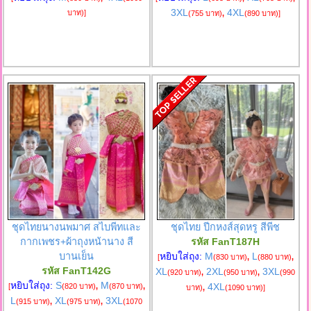
3XL
4XL
บาท)
]
(755 บาท)
,
(890 บาท)
]
ชุดไทยนางนพมาศ สไบพีทและ
ชุดไทย ปีกหงส์สุดหรู สีพีช
กากเพชร+ผ้าถุงหน้านาง สี
รหัส FanT187H
บานเย็น
หยิบใส่ถุง:
M
L
[
(830 บาท)
,
(880 บาท)
,
รหัส FanT142G
XL
2XL
3XL
(920 บาท)
,
(950 บาท)
,
(990
หยิบใส่ถุง:
S
M
4XL
[
(820 บาท)
,
(870 บาท)
,
บาท)
,
(1090 บาท)
]
L
XL
3XL
(915 บาท)
,
(975 บาท)
,
(1070