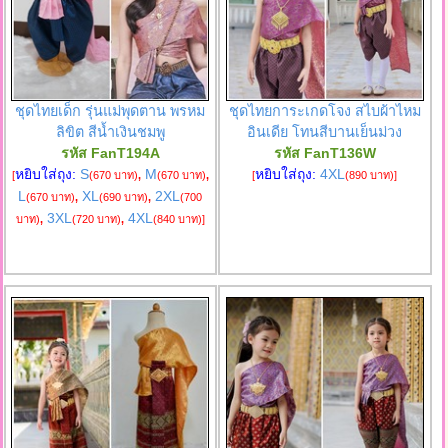
ชุดไทยเด็ก รุ่นแม่พุดตาน พรหม
ชุดไทยการะเกดโจง สไบผ้าไหม
ลิขิต สีน้ำเงินชมพู
อินเดีย โทนสีบานเย็นม่วง
รหัส FanT194A
รหัส FanT136W
หยิบใส่ถุง:
S
M
หยิบใส่ถุง:
4XL
[
(670 บาท)
,
(670 บาท)
,
[
(890 บาท)
]
L
XL
2XL
(670 บาท)
,
(690 บาท)
,
(700
3XL
4XL
บาท)
,
(720 บาท)
,
(840 บาท)
]