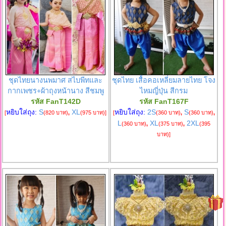
ชุดไทยนางนพมาศ สไบพีทและ
ชุดไทย เสื้อคอเหลี่ยมลายไทย โจง
กากเพชร+ผ้าถุงหน้านาง สีชมพู
ไหมญี่ปุ่น สีกรม
รหัส FanT142D
รหัส FanT167F
หยิบใส่ถุง:
S
XL
หยิบใส่ถุง:
2S
S
[
(820 บาท)
,
(975 บาท)
]
[
(360 บาท)
,
(360 บาท)
,
L
XL
2XL
(360 บาท)
,
(375 บาท)
,
(395
บาท)
]