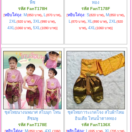
พีช
ทอง
รหัส FanT178H
รหัส FanT178F
หยิบใส่ถุง:
M
L
หยิบใส่ถุง:
S
M
[
(850 บาท)
,
(870 บาท)
,
[
(820 บาท)
,
(850 บาท)
,
2XL
3XL
L
XL
2XL
(920 บาท)
,
(990 บาท)
,
(870 บาท)
,
(890 บาท)
,
(920
4XL
5XL
4XL
(1060 บาท)
,
(1090 บาท)
]
บาท)
,
(1060 บาท)
]
ชุดไทยนางนพมาศ สไบมุก โทน
ชุดไทยการะเกดโจง สไบผ้าไหม
สีชมพู
อินเดีย โทนน้ำตาลทอง
รหัส FanT178E
รหัส FanT136X
หยิบใส่ถุง:
M
4XL
หยิบใส่ถุง:
L
XL
[
(850 บาท)
,
(1060
[
(695 บาท)
,
(705 บาท)
,