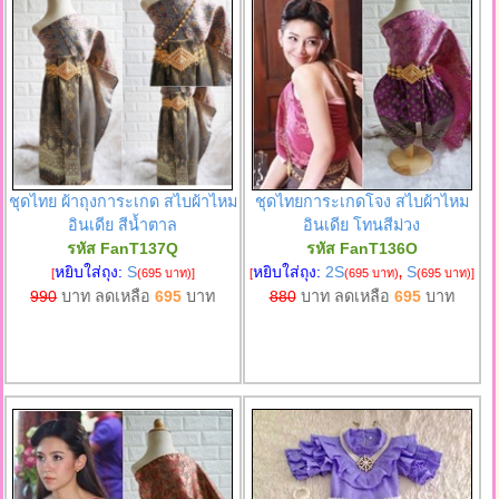
ชุดไทย ผ้าถุงการะเกด สไบผ้าไหม
ชุดไทยการะเกดโจง สไบผ้าไหม
อินเดีย สีน้ำตาล
อินเดีย โทนสีม่วง
รหัส FanT137Q
รหัส FanT136O
หยิบใส่ถุง:
S
หยิบใส่ถุง:
2S
S
[
(695 บาท)
]
[
(695 บาท)
,
(695 บาท)
]
990
บาท ลดเหลือ
695
บาท
880
บาท ลดเหลือ
695
บาท