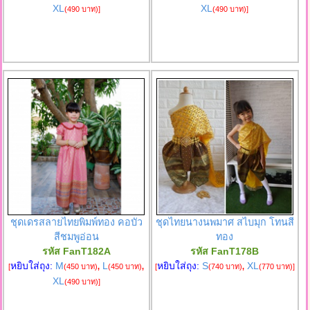
XL
XL
(490 บาท)
]
(490 บาท)
]
ชุดเดรสลายไทยพิมพ์ทอง คอบัว
ชุดไทยนางนพมาศ สไบมุก โทนสี
สีชมพูอ่อน
ทอง
รหัส FanT182A
รหัส FanT178B
หยิบใส่ถุง:
M
L
หยิบใส่ถุง:
S
XL
[
(450 บาท)
,
(450 บาท)
,
[
(740 บาท)
,
(770 บาท)
]
XL
(490 บาท)
]