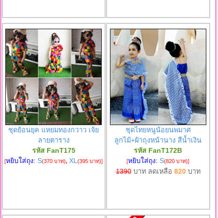
ชุดย้อนยุค แหยมทองกวาว เจ้ย
ชุดไทยหนูน้อยนพมาศ
ลายตาราง
ลูกไม้+ผ้าถุงหน้านาง สีน้ำเงิน
รหัส FanT175
รหัส FanT172B
หยิบใส่ถุง:
S
XL
หยิบใส่ถุง:
S
[
(370 บาท)
,
(395 บาท)
]
[
(820 บาท)
]
1390
บาท ลดเหลือ
820
บาท