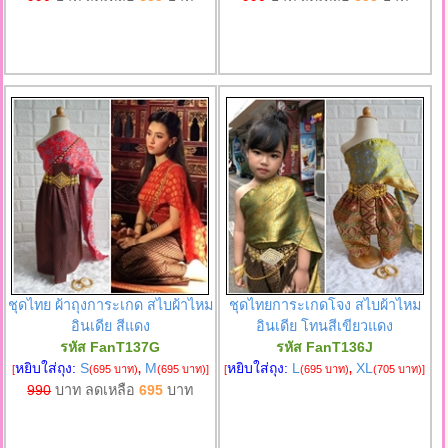
ชุดไทย ผ้าถุงการะเกด สไบผ้าไหม
ชุดไทยการะเกดโจง สไบผ้าไหม
อินเดีย สีแดง
อินเดีย โทนสีเขียวแดง
รหัส FanT137G
รหัส FanT136J
หยิบใส่ถุง:
S
M
หยิบใส่ถุง:
L
XL
[
(695 บาท)
,
(695 บาท)
]
[
(695 บาท)
,
(705 บาท)
]
990
บาท ลดเหลือ
695
บาท