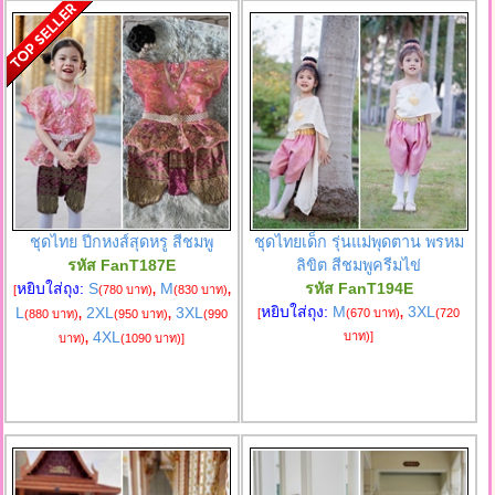
ชุดไทย ปีกหงส์สุดหรู สีชมพู
ชุดไทยเด็ก รุ่นแม่พุดตาน พรหม
รหัส FanT187E
ลิขิต สีชมพูครีมไข่
หยิบใส่ถุง:
S
M
รหัส FanT194E
[
(780 บาท)
,
(830 บาท)
,
หยิบใส่ถุง:
M
3XL
L
2XL
3XL
[
(670 บาท)
,
(720
(880 บาท)
,
(950 บาท)
,
(990
4XL
บาท)
]
บาท)
,
(1090 บาท)
]