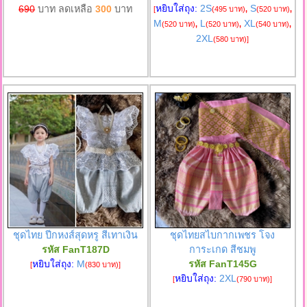
หยิบใส่ถุง:
2S
S
690
บาท ลดเหลือ
300
บาท
[
(495 บาท)
,
(520 บาท)
,
M
L
XL
(520 บาท)
,
(520 บาท)
,
(540 บาท)
,
2XL
(580 บาท)
]
ชุดไทย ปีกหงส์สุดหรู สีเทาเงิน
ชุดไทยสไบกากเพชร โจง
รหัส FanT187D
การะเกด สีชมพู
หยิบใส่ถุง:
M
รหัส FanT145G
[
(830 บาท)
]
หยิบใส่ถุง:
2XL
[
(790 บาท)
]