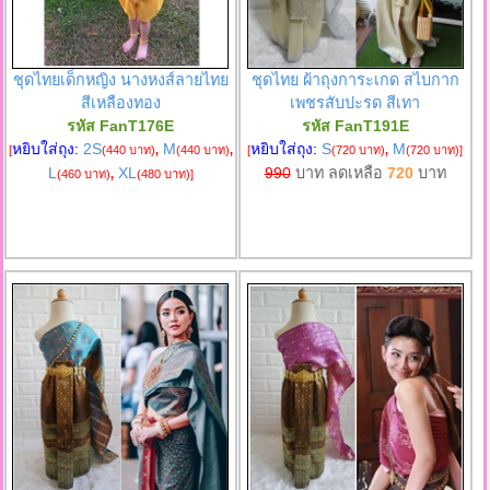
ชุดไทยเด็กหญิง นางหงส์ลายไทย
ชุดไทย ผ้าถุงการะเกด สไบกาก
สีเหลืองทอง
เพชรสับปะรด สีเทา
รหัส FanT176E
รหัส FanT191E
หยิบใส่ถุง:
2S
M
หยิบใส่ถุง:
S
M
[
(440 บาท)
,
(440 บาท)
,
[
(720 บาท)
,
(720 บาท)
]
L
XL
990
บาท ลดเหลือ
720
บาท
(460 บาท)
,
(480 บาท)
]