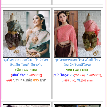
ชุดไทยการะเกดโจง สไบผ้าไหม
ชุดไทยการะเกดโจง สไบผ้าไหม
อินเดีย โทนสีเขียวเข้ม
อินเดีย โทนสีโอรส
รหัส FanT136F
รหัส FanT136E
หยิบใส่ถุง:
S
หยิบใส่ถุง:
2S
S
[
(695 บาท)
]
[
(695 บาท)
,
(695 บาท)
,
880
บาท ลดเหลือ
695
บาท
L
XL
(695 บาท)
,
(705 บาท)
]