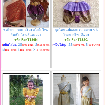
ชุดไทยการะเกดโจง สไบผ้าไหม
ชุดไทย แม่พลอย คอตตอน ร.5
อินเดีย โทนสีแดงม่วง
โจงลายไทย สีม่วง
รหัส FanT136N
รหัส FanT132G
หยิบใส่ถุง:
2S
S
หยิบใส่ถุง:
2S
S
[
(695 บาท)
,
(695 บาท)
,
[
(560 บาท)
,
(594 บาท)
]
M
L
XL
(695 บาท)
,
(695 บาท)
,
(705 บาท)
]