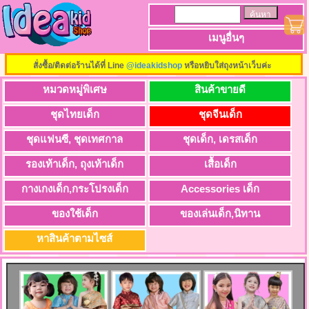
เมนูอื่นๆ
สั่งซื้อ/ติดต่อร้านได้ที่ Line
@ideakidshop
หรือหยิบใส่ถุงหน้าเว็บค่ะ
หมวดหมู่พิเศษ
สินค้าขายดี
ชุดไทยเด็ก
ชุดจีนเด็ก
ชุดแฟนซี, ชุดเทศกาล
ชุดเด็ก, เดรสเด็ก
รองเท้าเด็ก, ถุงเท้าเด็ก
เสื้อเด็ก
กางเกงเด็ก,กระโปรงเด็ก
Accessories เด็ก
ของใช้เด็ก
ของเล่นเด็ก,นิทาน
หาสินค้าตามไซส์