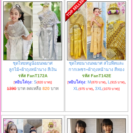
ชุดไทยหนูน้อยนพมาศ
ชุดไทยนางนพมาศ สไบพีทและ
ลูกไม้+ผ้าถุงหน้านาง สีเงิน
กากเพชร+ผ้าถุงหน้านาง สีทอง
รหัส FanT172A
รหัส FanT142E
หยิบใส่ถุง:
S
หยิบใส่ถุง:
M
L
[
(820 บาท)
]
[
(870 บาท)
,
(915 บาท)
,
1390
บาท ลดเหลือ
820
บาท
XL
3XL
(975 บาท)
,
(1070 บาท)
]