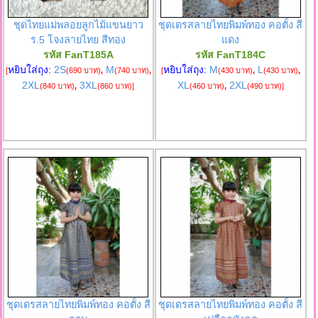
ชุดไทยแม่พลอยลูกไม้แขนยาว
ชุดเดรสลายไทยพิมพ์ทอง คอตั้ง สี
ร.5 โจงลายไทย สีทอง
แดง
รหัส FanT185A
รหัส FanT184C
หยิบใส่ถุง:
2S
M
หยิบใส่ถุง:
M
L
[
(690 บาท)
,
(740 บาท)
,
[
(430 บาท)
,
(430 บาท)
,
2XL
3XL
XL
2XL
(840 บาท)
,
(860 บาท)
]
(460 บาท)
,
(490 บาท)
]
ชุดเดรสลายไทยพิมพ์ทอง คอตั้ง สี
ชุดเดรสลายไทยพิมพ์ทอง คอตั้ง สี