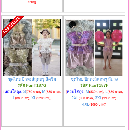
บาท)
]
ชุดไทย ปีกหงส์สุดหรู สีครีม
ชุดไทย ปีกหงส์สุดหรู สีม่วง
รหัส FanT187G
รหัส FanT187F
หยิบใส่ถุง:
S
M
หยิบใส่ถุง:
M
L
[
(780 บาท)
,
(830 บาท)
,
[
(830 บาท)
,
(880 บาท)
,
L
XL
2XL
3XL
(880 บาท)
,
(920 บาท)
]
(950 บาท)
,
(990 บาท)
,
4XL
(1090 บาท)
]