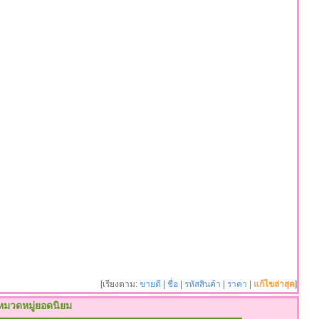
[เรียงตาม:
ขายดี
|
ชื่อ
|
รหัสสินค้า
|
ราคา
|
แก้ไขล่าสุด
]
หมวดหมู่ยอดนิยม