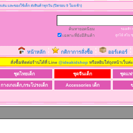
องเล่น และของใช้เด็ก ส่งสินค้าทุกวัน (ปิดรอบ 9 โมงเช้า)
ค้นหายอดนิยม
รองเท้า
เฉพาะที่ยังมีสินค้า
ลูกไม้
สไบ
ช
หน้าหลัก
กติกาการสั่งซื้อ
ออร์เดอร์
สั่งซื้อ/ติดต่อร้านได้ที่ Line
@ideakidshop
หรือหยิบใส่ถุงหน้าเว็บค่
ชุดไทยเด็ก
ชุดจีนเด็ก
ชุดแฟ
กางเกงเด็ก,กระโปรงเด็ก
Accessories เด็ก
ข