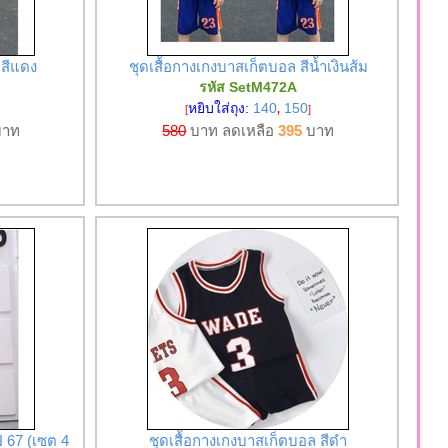
 สีแดง
ชุดเสื้อกางเกงบาสเก็ตบอล สีน้ำเงินส้ม
รหัส SetM472A
หยิบใส่ถุง:
140
150
[
,
]
าท
580
บาท ลดเหลือ
395
บาท
 67 (เซต 4
ชุดเสื้อกางเกงบาสเก็ตบอล สีดำ