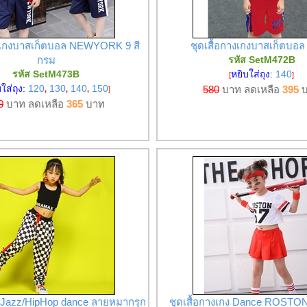
างเกงบาสเก็ตบอล NEWYORK 9 สี
ชุดเสื้อกางเกงบาสเก็ตบอล
กรม
รหัส SetM472B
รหัส SetM473B
หยิบใส่ถุง:
140
[
]
ใส่ถุง:
120
130
140
150
580
บาท ลดเหลือ
395
บ
,
,
,
]
0
บาท ลดเหลือ
365
บาท
น Jazz/HipHop dance ลายหมากรุก
ชุดเสื้อกางเกง Dance ROSTON