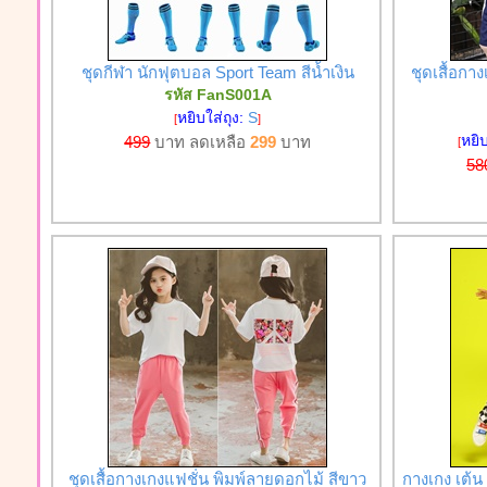
ชุดกีฬา นักฟุตบอล Sport Team สีน้ำเงิน
ชุดเสื้อก
รหัส FanS001A
หยิบใส่ถุง:
S
[
]
หยิบ
499
บาท ลดเหลือ
299
บาท
[
58
ชุดเสื้อกางเกงแฟชั่น พิมพ์ลายดอกไม้ สีขาว
กางเกง เต้