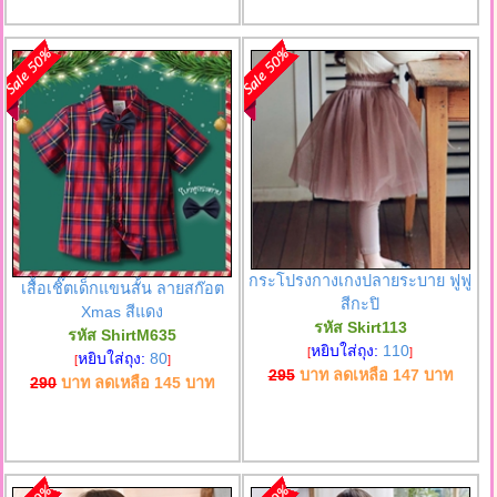
กระโปรงกางเกงปลายระบาย ฟูฟู
เสื้อเชิ๊ตเด็กแขนสั้น ลายสก๊อต
สีกะปิ
Xmas สีแดง
รหัส Skirt113
รหัส ShirtM635
หยิบใส่ถุง:
110
[
]
หยิบใส่ถุง:
80
[
]
295
บาท ลดเหลือ
147
บาท
290
บาท ลดเหลือ
145
บาท