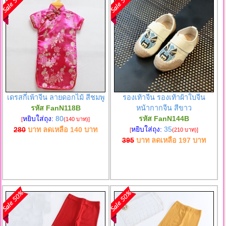
เดรสกี่เพ้าจีน ลายดอกไม้ สีชมพู
รองเท้าจีน รองเท้าผ้าใบจีน
รหัส FanN118B
หน้ากากจีน สีขาว
หยิบใส่ถุง:
80
รหัส FanN144B
[
(140 บาท)
]
หยิบใส่ถุง:
35
280
บาท ลดเหลือ
140
บาท
[
(210 บาท)
]
395
บาท ลดเหลือ
197
บาท