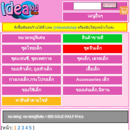
เมนูอื่นๆ
สั่งซื้อ/ติดต่อร้านได้ที่ Line
@ideakidshop
หรือหยิบใส่ถุงหน้าเว็บค่ะ
หมวดหมู่พิเศษ
สินค้าขายดี
ชุดไทยเด็ก
ชุดจีนเด็ก
ชุดแฟนซี, ชุดเทศกาล
ชุดเด็ก, เดรสเด็ก
รองเท้าเด็ก, ถุงเท้าเด็ก
เสื้อเด็ก
กางเกงเด็ก,กระโปรงเด็ก
Accessories เด็ก
ของใช้เด็ก
ของเล่นเด็ก,นิทาน
หาสินค้าตามไซส์
หมวดหมู่: หมวดหมู่พิเศษ > BIG SALE HALF Price
[หน้า:
1
2
3
4
5
]