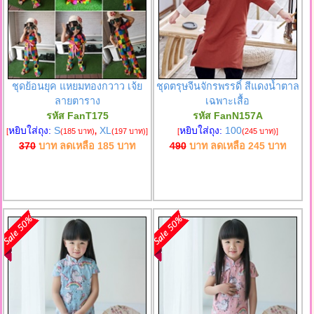
ชุดย้อนยุค แหยมทองกวาว เจ้ย
ชุดตรุษจีนจักรพรรดิ์ สีแดงน้ำตาล
ลายตาราง
เฉพาะเสื้อ
รหัส FanT175
รหัส FanN157A
หยิบใส่ถุง:
S
XL
หยิบใส่ถุง:
100
[
(185 บาท)
,
(197 บาท)
]
[
(245 บาท)
]
370
บาท ลดเหลือ
185
บาท
490
บาท ลดเหลือ
245
บาท