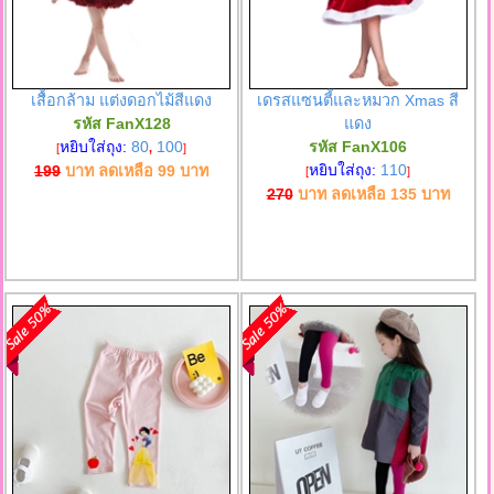
เสื้อกล้าม แต่งดอกไม้สีแดง
เดรสแซนตี้และหมวก Xmas สี
รหัส FanX128
แดง
หยิบใส่ถุง:
80
100
รหัส FanX106
[
,
]
หยิบใส่ถุง:
110
199
บาท ลดเหลือ
99
บาท
[
]
270
บาท ลดเหลือ
135
บาท