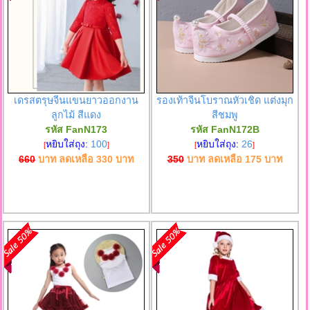
เดรสตรุษจีนแขนยาวออกงาน
รองเท้าจีนโบราณหัวเชิด แต่งมุก
ลูกไม้ สีแดง
สีชมพู
รหัส FanN173
รหัส FanN172B
หยิบใส่ถุง:
100
หยิบใส่ถุง:
26
[
]
[
]
660
บาท ลดเหลือ
330
บาท
350
บาท ลดเหลือ
175
บาท