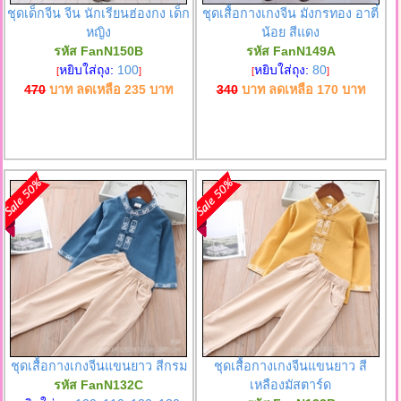
ชุดเด็กจีน จีน นักเรียนฮ่องกง เด็ก
ชุดเสื้อกางเกงจีน มังกรทอง อาตี๋
หญิง
น้อย สีแดง
รหัส FanN150B
รหัส FanN149A
หยิบใส่ถุง:
100
หยิบใส่ถุง:
80
[
]
[
]
470
บาท ลดเหลือ
235
บาท
340
บาท ลดเหลือ
170
บาท
ชุดเสื้อกางเกงจีนแขนยาว สีกรม
ชุดเสื้อกางเกงจีนแขนยาว สี
รหัส FanN132C
เหลืองมัสตาร์ด