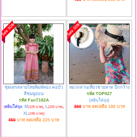
ชุดเดรสลายไทยพิมพ์ทอง คอบัว
หมวกสานเที่ยวชายหาด ปีกกว้าง
สีชมพูอ่อน
รหัส TOP427
รหัส FanT182A
[หยิบใส่ถุง]
หยิบใส่ถุง:
M
L
360
บาท ลดเหลือ
180
บาท
[
(225 บาท)
,
(225 บาท)
,
XL
(245 บาท)
]
450
บาท ลดเหลือ
225
บาท