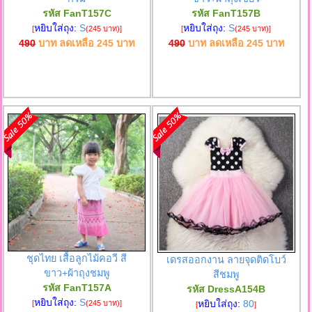
รหัส FanT157C
รหัส FanT157B
หยิบใส่ถุง:
S
หยิบใส่ถุง:
S
[
(245 บาท)
]
[
(245 บาท)
]
490
บาท ลดเหลือ
245
บาท
490
บาท ลดเหลือ
245
บาท
ชุดไทย เสื้อลูกไม้คอวี สี
เดรสออกงาน ลายจุดติดโบว์
ขาว+ผ้าถุงชมพู
สีชมพู
รหัส FanT157A
รหัส DressA154B
หยิบใส่ถุง:
S
หยิบใส่ถุง:
80
[
(245 บาท)
]
[
]