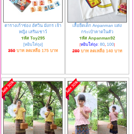
ตารางเก้าช่อง อัศวิน มังกร เจ้า
เสื้อยืดเด็ก Anpanman แต่ง
หญิง เสริมเชาว์
กระเป๋าคาดในตัว
รหัส Toy295
รหัส Anpanman92
[หยิบใส่ถุง]
หยิบใส่ถุง:
80
100
[
,
]
350
บาท ลดเหลือ
175
บาท
280
บาท ลดเหลือ
140
บาท