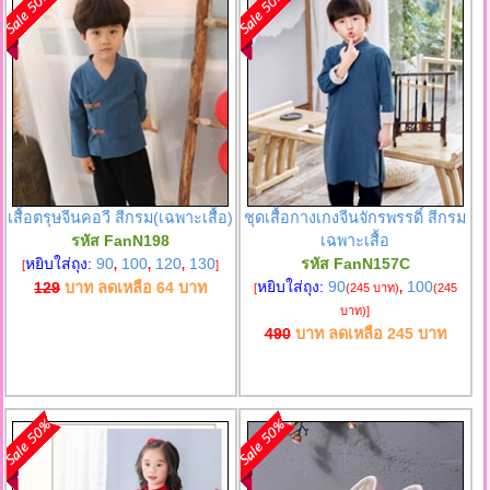
เสื้อตรุษจีนคอวี สีกรม(เฉพาะเสื้อ)
ชุดเสื้อกางเกงจีนจักรพรรดิ์ สีกรม
รหัส FanN198
เฉพาะเสื้อ
หยิบใส่ถุง:
90
100
120
130
รหัส FanN157C
[
,
,
,
]
หยิบใส่ถุง:
90
100
129
บาท ลดเหลือ
64
บาท
[
(245 บาท)
,
(245
บาท)
]
490
บาท ลดเหลือ
245
บาท