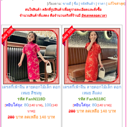
[เรียงตาม:
ขายดี
|
ชื่อ
|
รหัสสินค้า
|
ราคา
|
แก้ไขล่าสุด
]
สนใจสินค้า คลิกที่รูปสินค้าเพื่อดูรายละเอียดและสั่งซื้อ
จำนวนสินค้าที่แสดง คือจำนวนจริงที่ร้านมี
อัพเดทตลอดเวลา
เดรสกี่เพ้าจีน ลายดอกไม้เล็ก ดอก
เดรสกี่เพ้าจีน ลายดอกไม้เล็ก ดอก
เหมย สีชมพู
เหมย สีแดง
รหัส FanN118D
รหัส FanN118C
หยิบใส่ถุง:
80
100
หยิบใส่ถุง:
80
[
(140 บาท)
,
(140
[
(140 บาท)
]
280
บาท ลดเหลือ
140
บาท
บาท)
]
280
บาท ลดเหลือ
140
บาท