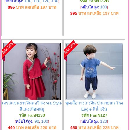
หยิบใส่ถุง:
100
110
120
130
รหัส FanN132B
[
,
,
,
]
หยิบใส่ถุง:
100
395
บาท ลดเหลือ
197
บาท
[
]
395
บาท ลดเหลือ
197
บาท
เดรสแขนยาวจีนคอวี Korea Style
ชุดเสื้อกางเกงจีน ปักลายนก The
สีแดงเลือดหมู
Eagle สีน้ำเงิน
รหัส FanN133
รหัส FanN127
หยิบใส่ถุง:
90
100
หยิบใส่ถุง:
120
[
,
]
[
]
440
บาท ลดเหลือ
220
บาท
450
บาท ลดเหลือ
225
บาท