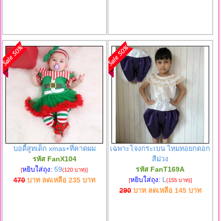
บอดี้สูทเด็ก xmas+ที่คาดผม
เฉพาะโจงกระเบน ไหมทอยกดอก
รหัส FanX104
สีม่วง
หยิบใส่ถุง:
59
รหัส FanT169A
[
(120 บาท)
]
หยิบใส่ถุง:
L
470
บาท ลดเหลือ
235
บาท
[
(155 บาท)
]
290
บาท ลดเหลือ
145
บาท