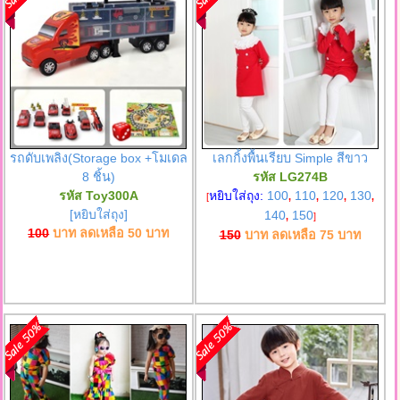
รถดับเพลิง(Storage box +โมเดล
เลกกิ้งพื้นเรียบ Simple สีขาว
8 ชิ้น)
รหัส LG274B
รหัส Toy300A
หยิบใส่ถุง:
100
110
120
130
[
,
,
,
,
[หยิบใส่ถุง]
140
150
,
]
100
บาท ลดเหลือ
50
บาท
150
บาท ลดเหลือ
75
บาท