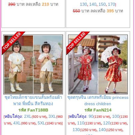
390
บาท ลดเหลือ
210
บาท
130
140
150
170
,
,
,
]
550
บาท ลดเหลือ
395
บาท
ชุดไทยเด็กชายแขนสั้นพร้อมผ้า
ชุดตรุษจีน เดรสพรีเมียม princess
พาด พี่หมื่น สีครีมทอง
dress children
รหัส FanT188B
รหัส FanN214
หยิบใส่ถุง:
2XL
3XL
หยิบใส่ถุง:
90
100
[
(920 บาท)
,
(960
[
(1190 บาท)
,
(1190
4XL
5XL
110
120
บาท)
,
(990 บาท)
,
(1040 บาท)
]
บาท)
,
(1190 บาท)
,
(1190 บาท)
,
130
140
(1250 บาท)
,
(1250 บาท)
,