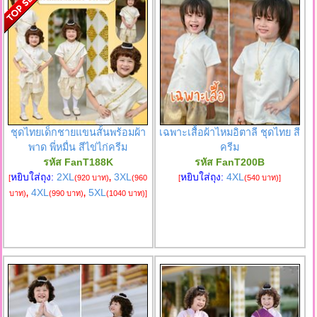
ชุดไทยเด็กชายแขนสั้นพร้อมผ้า
เฉพาะเสื้อผ้าไหมอิตาลี ชุดไทย สี
พาด พี่หมื่น สีไข่ไก่ครีม
ครีม
รหัส FanT188K
รหัส FanT200B
หยิบใส่ถุง:
2XL
3XL
หยิบใส่ถุง:
4XL
[
(920 บาท)
,
(960
[
(540 บาท)
]
4XL
5XL
บาท)
,
(990 บาท)
,
(1040 บาท)
]