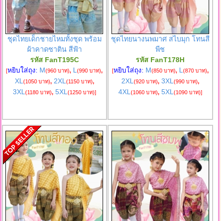
ชุดไทยเด็กชายไหมทั้งชุด พร้อม
ชุดไทยนางนพมาศ สไบมุก โทนสี
ผ้าคาดซาติน สีฟ้า
พีช
รหัส FanT195C
รหัส FanT178H
หยิบใส่ถุง:
M
L
หยิบใส่ถุง:
M
L
[
(960 บาท)
,
(990 บาท)
,
[
(850 บาท)
,
(870 บาท)
,
XL
2XL
2XL
3XL
(1050 บาท)
,
(1150 บาท)
,
(920 บาท)
,
(990 บาท)
,
3XL
5XL
4XL
5XL
(1180 บาท)
,
(1250 บาท)
]
(1060 บาท)
,
(1090 บาท)
]