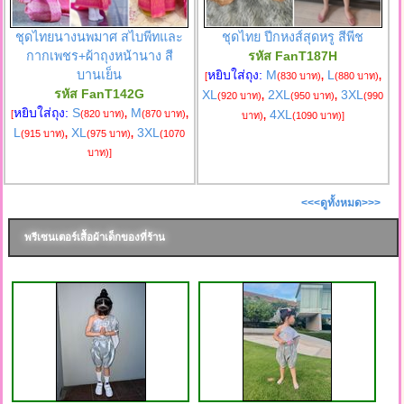
ชุดไทยนางนพมาศ สไบพีทและ
ชุดไทย ปีกหงส์สุดหรู สีพีช
กากเพชร+ผ้าถุงหน้านาง สี
รหัส FanT187H
บานเย็น
หยิบใส่ถุง:
M
L
[
(830 บาท)
,
(880 บาท)
,
รหัส FanT142G
XL
2XL
3XL
(920 บาท)
,
(950 บาท)
,
(990
หยิบใส่ถุง:
S
M
4XL
[
(820 บาท)
,
(870 บาท)
,
บาท)
,
(1090 บาท)
]
L
XL
3XL
(915 บาท)
,
(975 บาท)
,
(1070
บาท)
]
<<<ดูทั้งหมด>>>
พรีเซนเตอร์เสื้อผ้าเด็กของที่ร้าน