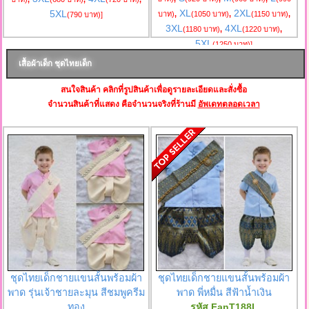
XL
2XL
5XL
บาท)
,
(1050 บาท)
,
(1150 บาท)
,
(790 บาท)
]
3XL
4XL
(1180 บาท)
,
(1220 บาท)
,
5XL
(1250 บาท)
]
เสื้อผ้าเด็ก ชุดไทยเด็ก
สนใจสินค้า คลิกที่รูปสินค้าเพื่อดูรายละเอียดและสั่งซื้อ
จำนวนสินค้าที่แสดง คือจำนวนจริงที่ร้านมี
อัพเดทตลอดเวลา
ชุดไทยเด็กชายแขนสั้นพร้อมผ้า
ชุดไทยเด็กชายแขนสั้นพร้อมผ้า
พาด รุ่นเจ้าชายละมุน สีชมพูครีม
พาด พี่หมื่น สีฟ้าน้ำเงิน
ทอง
รหัส FanT188L