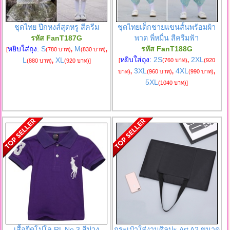
ชุดไทย ปีกหงส์สุดหรู สีครีม
ชุดไทยเด็กชายแขนสั้นพร้อมผ้า
รหัส FanT187G
พาด พี่หมื่น สีครีมฟ้า
หยิบใส่ถุง:
S
M
รหัส FanT188G
[
(780 บาท)
,
(830 บาท)
,
หยิบใส่ถุง:
2S
2XL
L
XL
[
(760 บาท)
,
(920
(880 บาท)
,
(920 บาท)
]
3XL
4XL
บาท)
,
(960 บาท)
,
(990 บาท)
,
5XL
(1040 บาท)
]
เสื้อยืดโปโล RL No.3 สีม่วง
กระเป๋าใส่งานศิลปะ Art A2 ขนาด