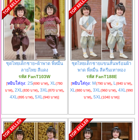
ชุดไทยเด็กชาย+ผ้าพาด พี่หมื่น
ชุดไทยเด็กชายแขนสั้นพร้อมผ้า
ลายไทย สีแดง
พาด พี่หมื่น สีครีมเทาทอง
รหัส FanT103W
รหัส FanT188E
หยิบใส่ถุง:
2S
XL
หยิบใส่ถุง:
M
L
[
(690 บาท)
,
(780
[
(790 บาท)
,
(840 บาท)
,
2XL
3XL
XL
3XL
4XL
บาท)
,
(830 บาท)
,
(870 บาท)
,
(880 บาท)
,
(960 บาท)
,
(990
4XL
5XL
5XL
(895 บาท)
,
(940 บาท)
]
บาท)
,
(1040 บาท)
]