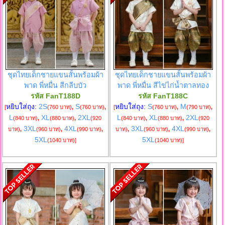
ชุดไทยเด็กชายแขนสั้นพร้อมผ้า
ชุดไทยเด็กชายแขนสั้นพร้อมผ้า
พาด พี่หมื่น สีกลีบบัว
พาด พี่หมื่น สีไข่ไก่น้ำตาลทอง
รหัส FanT188D
รหัส FanT188C
หยิบใส่ถุง:
2S
S
หยิบใส่ถุง:
S
M
[
(760 บาท)
,
(760 บาท)
,
[
(760 บาท)
,
(790 บาท)
,
L
XL
2XL
L
XL
2XL
(840 บาท)
,
(880 บาท)
,
(920
(840 บาท)
,
(880 บาท)
,
(920
3XL
4XL
3XL
4XL
บาท)
,
(960 บาท)
,
(990 บาท)
,
บาท)
,
(960 บาท)
,
(990 บาท)
,
5XL
5XL
(1040 บาท)
]
(1040 บาท)
]