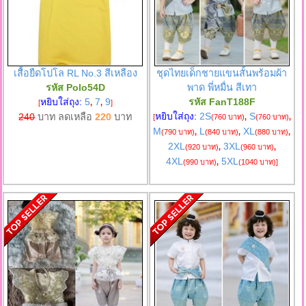
เสื้อยืดโปโล RL No.3 สีเหลือง
ชุดไทยเด็กชายแขนสั้นพร้อมผ้า
รหัส Polo54D
พาด พี่หมื่น สีเทา
หยิบใส่ถุง:
5
7
9
รหัส FanT188F
[
,
,
]
หยิบใส่ถุง:
2S
S
240
บาท ลดเหลือ
220
บาท
[
(760 บาท)
,
(760 บาท)
,
M
L
XL
(790 บาท)
,
(840 บาท)
,
(880 บาท)
,
2XL
3XL
(920 บาท)
,
(960 บาท)
,
4XL
5XL
(990 บาท)
,
(1040 บาท)
]