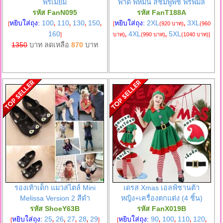
พรีเมียม
พาด พี่หมื่น สีชมพูพีช พรพิมล
รหัส FanN095
รหัส FanT188A
หยิบใส่ถุง:
100
110
130
150
หยิบใส่ถุง:
2XL
3XL
[
,
,
,
,
[
(920 บาท)
,
(960
160
4XL
5XL
]
บาท)
,
(990 บาท)
,
(1040 บาท)
]
1350
บาท ลดเหลือ
870
บาท
รองเท้าเด็ก แมวสไตล์ Mini
เดรส Xmas เอลฟ์ซานต้า
Melissa Version 2 สีดำ
หญิง+เครื่องตกแต่ง (4 ชิ้น)
รหัส ShoeY63B
รหัส FanX019B
หยิบใส่ถุง:
25
26
27
28
29
หยิบใส่ถุง:
90
100
110
120
[
,
,
,
,
]
[
,
,
,
,