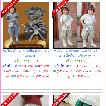
ชุดไทยเด็กชาย พี่หมื่น ผ้าทอยกด
ชุดไทยเด็กชายแขนสั้นพร้อมผ้า
อก สีเทาเงิน
พาด พี่หมื่น สีครีมเทาทอง
รหัส FanT190H
รหัส FanT188E
หยิบใส่ถุง:
2S
M
หยิบใส่ถุง:
M
L
[
(590 บาท)
,
(620 บาท)
,
[
(790 บาท)
,
(840 บาท)
,
L
XL
3XL
XL
3XL
4XL
(620 บาท)
,
(640 บาท)
,
(680
(880 บาท)
,
(960 บาท)
,
(990
4XL
5XL
5XL
บาท)
,
(720 บาท)
,
(790 บาท)
]
บาท)
,
(1040 บาท)
]