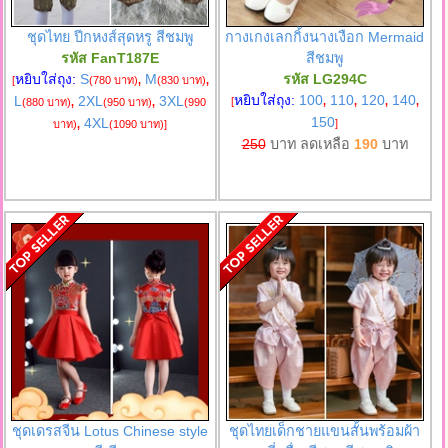
ชุดไทย ปีกหงส์สุดหรู สีชมพู
กางเกงเลกกิ้งนางเงือก Mermaid
รหัส FanT187E
สีชมพู
หยิบใส่ถุง:
S
M
รหัส LG294C
[
(780 บาท)
,
(830 บาท)
,
หยิบใส่ถุง:
100
110
120
140
L
2XL
3XL
[
,
,
,
,
(880 บาท)
,
(950 บาท)
,
(990
150
4XL
]
บาท)
,
(1090 บาท)
]
250
บาท ลดเหลือ
190
บาท
ชุดเดรสจีน Lotus Chinese style
ชุดไทยเด็กชายแขนสั้นพร้อมผ้า