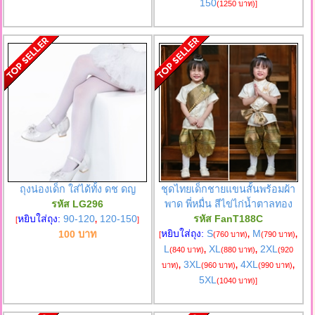
150
(1250 บาท)
]
ถุงน่องเด็ก ใส่ได้ทั้ง ดช ดญ
ชุดไทยเด็กชายแขนสั้นพร้อมผ้า
รหัส LG296
พาด พี่หมื่น สีไข่ไก่น้ำตาลทอง
หยิบใส่ถุง:
90-120
120-150
รหัส FanT188C
[
,
]
หยิบใส่ถุง:
S
M
100 บาท
[
(760 บาท)
,
(790 บาท)
,
L
XL
2XL
(840 บาท)
,
(880 บาท)
,
(920
3XL
4XL
บาท)
,
(960 บาท)
,
(990 บาท)
,
5XL
(1040 บาท)
]