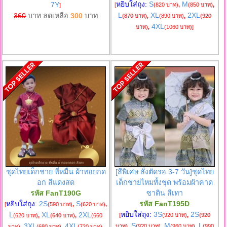
หยิบใส่ถุง:
S
M
7Y
[
(820 บาท)
,
(850 บาท)
,
]
L
XL
2XL
360
บาท ลดเหลือ
300
บาท
(870 บาท)
,
(890 บาท)
,
(920
4XL
บาท)
,
(1060 บาท)
]
ชุดไทยเด็กชาย พี่หมื่น ผ้าทอยกด
[สีพิเศษ สั่งตัดรอ 3-7 วัน]ชุดไทย
อก สีแดงสด
เด็กชายไหมทั้งชุด พร้อมผ้าคาด
รหัส FanT190G
ซาติน สีเทา
หยิบใส่ถุง:
2S
S
รหัส FanT195D
[
(590 บาท)
,
(620 บาท)
,
หยิบใส่ถุง:
3S
2S
L
XL
2XL
[
(920 บาท)
,
(920
(620 บาท)
,
(640 บาท)
,
(660
S
M
L
3XL
4XL
บาท)
,
(920 บาท)
,
(960 บาท)
,
(990
บาท)
,
(680 บาท)
,
(720 บาท)
,