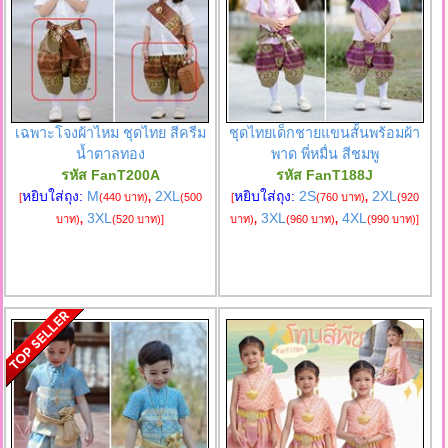
เฉพาะโจงผ้าไหม ชุดไทย สีครีม
ชุดไทยเด็กชายแขนสั้นพร้อมผ้า
น้ำตาลทอง
พาด พี่หมื่น สีชมพู
รหัส FanT200A
รหัส FanT188J
หยิบใส่ถุง:
M
2XL
หยิบใส่ถุง:
2S
2XL
[
(440 บาท)
,
(500
[
(760 บาท)
,
(920
3XL
3XL
4XL
บาท)
,
(520 บาท)
]
บาท)
,
(960 บาท)
,
(990 บาท)
]