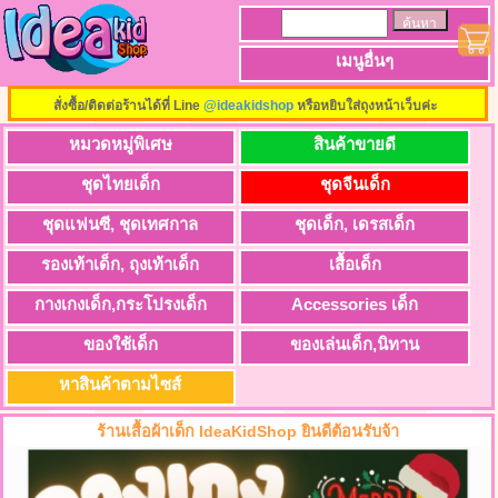
เมนูอื่นๆ
สั่งซื้อ/ติดต่อร้านได้ที่ Line
@ideakidshop
หรือหยิบใส่ถุงหน้าเว็บค่ะ
หมวดหมู่พิเศษ
สินค้าขายดี
ชุดไทยเด็ก
ชุดจีนเด็ก
ชุดแฟนซี, ชุดเทศกาล
ชุดเด็ก, เดรสเด็ก
รองเท้าเด็ก, ถุงเท้าเด็ก
เสื้อเด็ก
กางเกงเด็ก,กระโปรงเด็ก
Accessories เด็ก
ของใช้เด็ก
ของเล่นเด็ก,นิทาน
หาสินค้าตามไซส์
ร้านเสื้อผ้าเด็ก IdeaKidShop ยินดีต้อนรับจ้า