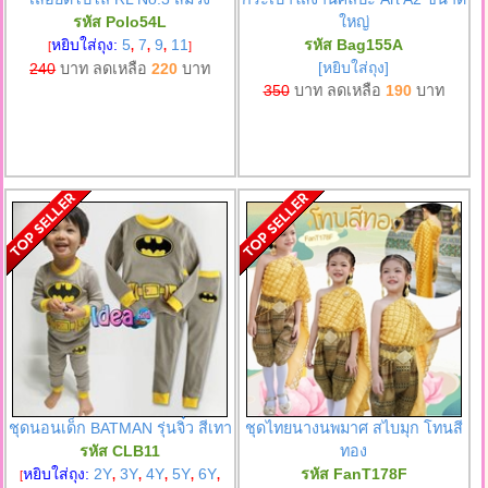
รหัส Polo54L
ใหญ่
หยิบใส่ถุง:
5
7
9
11
รหัส Bag155A
[
,
,
,
]
[หยิบใส่ถุง]
240
บาท ลดเหลือ
220
บาท
350
บาท ลดเหลือ
190
บาท
ชุดนอนเด็ก BATMAN รุ่นจิ๋ว สีเทา
ชุดไทยนางนพมาศ สไบมุก โทนสี
รหัส CLB11
ทอง
หยิบใส่ถุง:
2Y
3Y
4Y
5Y
6Y
รหัส FanT178F
[
,
,
,
,
,